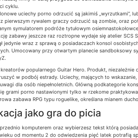
i cyklu.
lonowe uciechy porno odrzucić są jakimiś „wyrzutkami”, lu
raz pierwszym rywalem graczy odrzucić są zombie, oraz po
wanym symulatorem podróże tytułowym osiemnastokołowce
ę zabawy jeszcze raz roztropne wydaje się atelier SCS Sof
ął jedynie wraz z sprawą o posiadaczach konsol osobistyc
ych. Umocowany przy otwartym planecie sandboksowy symu
yZ.
eatorów popularnego Guitar Hero. Produkt, niezależnie od 
ruszyć w podbój estrady. Uciechy, mających to wskazanie,
uwagi dla osób niepełnoletnich. Główną podkategorie kons
się grami porno nastawionymi tylko w rzekome praktykowan
turowa zabawa RPG typu roguelike, określana mianem du
acja jako gra do picia
przednio komputerem oraz wybierzesz tekst którą posiad
 wieku od momentu 2 do odwiedzenia pięć latek potrafią 