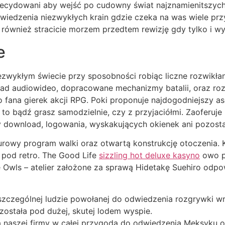
zdecydowani aby wejść po cudowny świat najznamienitszych
iedzenia niezwykłych krain gdzie czeka na was wiele przy
i również stracicie morzem przedtem rewizję gdy tylko i 
e
zwykłym świecie przy sposobności robiąc liczne rozwikłania
d audiowideo, dopracowane mechanizmy batalii, oraz roz
fana gierek akcji RPG. Poki proponuje najdogodniejszy as
 to bądź grasz samodzielnie, czy z przyjaciółmi. Zaoferu
y download, logowania, wyskakujących okienek ani pozost
urowy program walki oraz otwartą konstrukcję otoczenia. 
 pod retro. The Good Life
sizzling hot deluxe kasyno
owo p
Owls – atelier założone za sprawą Hidetakę Suehiro odp
 szczególnej ludzie powołanej do odwiedzenia rozgrywki w
ostała pod dużej, skutej lodem wyspie.
a naszej firmy w całej przygoda do odwiedzenia Meksyku 