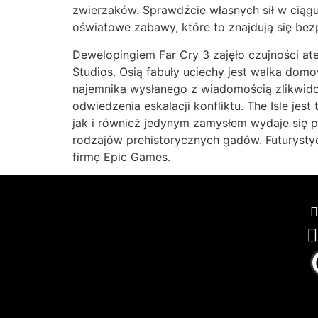
zwierzaków. Sprawdźcie własnych sił w ciągu
oświatowe zabawy, które to znajdują się bezp
Dewelopingiem Far Cry 3 zajęło czujności atel
Studios. Osią fabuły uciechy jest walka dom
najemnika wysłanego z wiadomością zlikwido
odwiedzenia eskalacji konfliktu. The Isle j
jak i również jedynym zamysłem wydaje się pr
rodzajów prehistorycznych gadów. Futurystyc
firmę Epic Games.