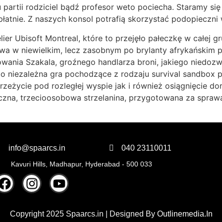
 partii rodziciel bądź profesor weto pociecha. Staramy 
łatnie. Z naszych konsol potrafią skorzystać podopieczni w
ier Ubisoft Montreal, które to przejęło pałeczkę w całej g
owa w niewielkim, lecz zasobnym po brylanty afrykańskim 
wania Szakala, groźnego handlarza broni, jakiego niedoz
est to niezależna gra pochodzące z rodzaju survival sandb
zeżycie pod rozległej wyspie jak i również osiągnięcie dor
zna, trzecioosobowa strzelanina, przygotowana za sprawą k
info@spaarcs.in
040 23110011
Kavuri Hills, Madhapur, Hyderabad - 500 033
Copyright 2025 Spaarcs.in | Designed By
Outlinemedia.In