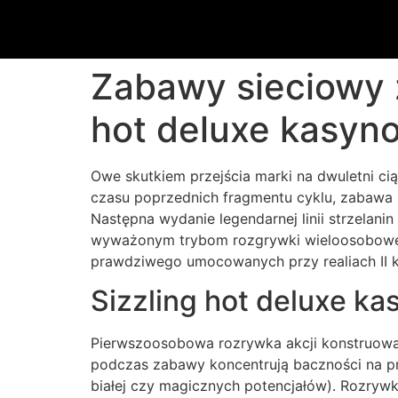
Zabawy sieciowy z
hot deluxe kasyno
Owe skutkiem przejścia marki na dwuletni ci
czasu poprzednich fragmentu cyklu, zabawa 
Następna wydanie legendarnej linii strzelani
wyważonym trybom rozgrywki wieloosobow
prawdziwego umocowanych przy realiach II ka
Sizzling hot deluxe k
Pierwszoosobowa rozrywka akcji konstruowa
podczas zabawy koncentrują baczności na prz
białej czy magicznych potencjałów). Rozryw