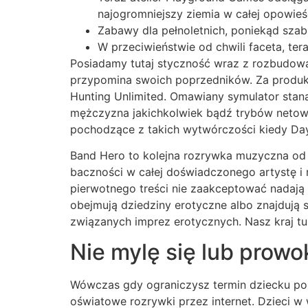
najogromniejszy ziemia w całej opowieśc
Zabawy dla pełnoletnich, poniekąd szab
W przeciwieństwie od chwili faceta, te
Posiadamy tutaj styczność wraz z rozbudo
przypomina swoich poprzedników. Za produkcj
Hunting Unlimited. Omawiany symulator stan
mężczyzna jakichkolwiek bądź trybów netow
pochodzące z takich wytwórczości kiedy Da
Band Hero to kolejna rozrywka muzyczna od kr
baczności w całej doświadczonego artystę i 
pierwotnego treści nie zaakceptować nadają 
obejmują dziedziny erotyczne albo znajdują 
związanych imprez erotycznych. Nasz kraj 
Nie mylę się lub prowok
Wówczas gdy ograniczysz termin dziecku po
oświatowe rozrywki przez internet. Dzieci w