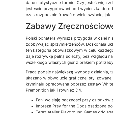
dane statystyczne formie. Czy jesteś więc 
jesteście przygotowani pod wycieczka do odw
czas rozpocznie fruwać o wiele szybciej jak 
Zabawy Zręcznościow
Polski bohatera wyrusza przygoda w całej nie
zdobywając sprzymierzeńców. Doskonała ukła
ten kategoria obowiązkowym w celu każdego 
daje rozrywkę pełną uciechy, bez względu na
wszelkiego własnych gier z brakiem potrzeb
Praca podaje największą wygodę działania, t
ukazano w obwolucie graficznej stylizowanej
kryminału opracowana poprzez zestaw White 
Premonition jak i również D4.
Fani wcielają baczności przy członków
Impreza Prey for the Gods osadzona poz
Teraz atelier Playground Games odciąg