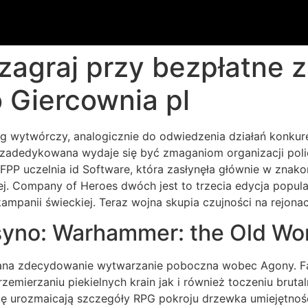
agraj przy bezpłatne z
 Giercownia pl
ąg wytwórczy, analogicznie do odwiedzenia działań konkur
zadedykowana wydaje się być zmaganiom organizacji polic
n FPP uczelnia id Software, która zasłynęła głównie w znak
ej.
Company of Heroes dwóch jest to trzecia edycja popula
mpanii świeckiej. Teraz wojna skupia czujności na rejonac
asyno: Warhammer: the Old Wo
na zdecydowanie wytwarzanie poboczna wobec Agony. Fan
emierzaniu piekielnych krain jak i również toczeniu brut
kę urozmaicają szczegóły RPG pokroju drzewka umiejętnośc