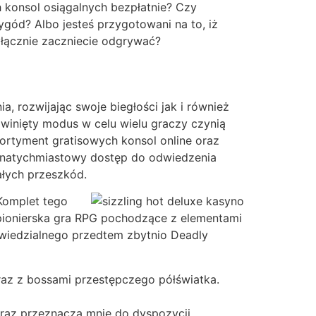
 konsol osiągalnych bezpłatnie? Czy
gód? Albo jesteś przygotowani na to, iż
wyłącznie zaczniecie odgrywać?
, rozwijając swoje biegłości jak i również
winięty modus w celu wielu graczy czynią
ortyment gratisowych konsol online oraz
je natychmiastowy dostęp do odwiedzenia
ałych przeszkód.
Komplet tego
ionierska gra RPG pochodzące z elementami
owiedzialnego przedtem zbytnio Deadly
raz z bossami przestępczego półświatka.
oraz przeznacza mnie do dyspozycji