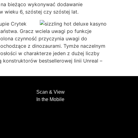
się na bieżąco wykonywać dodawanie
 wieku 6, szóstej czy szóstej lat.
rupie Crytek
państwa. Gracz wciela uwagi po funkcje
wolona czynność przyczynia uwagi do
ox pochodzące z dinozaurami. Tymże naczelnym
osłości w charakterze jeden z dużej liczby
onstruktorów bestsellerowej linii Unreal –
Scan & View
In the Mobile