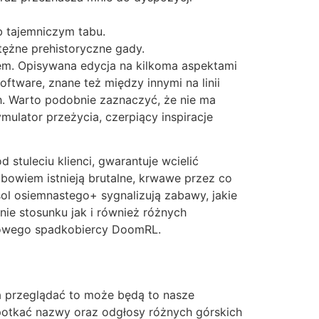
b tajemniczym tabu.
tężne prehistoryczne gady.
m. Opisywana edycja na kilkoma aspektami
tware, znane też między innymi na linii
h. Warto podobnie zaznaczyć, że nie ma
lator przeżycia, czerpiący inspiracje
stuleciu klienci, gwarantuje wcielić
 bowiem istnieją brutalne, krwawe przez co
ol osiemnastego+ sygnalizują zabawy, jakie
ie stosunku jak i również różnych
chowego spadkobiercy DoomRL.
a przeglądać to może będą to nasze
spotkać nazwy oraz odgłosy różnych górskich