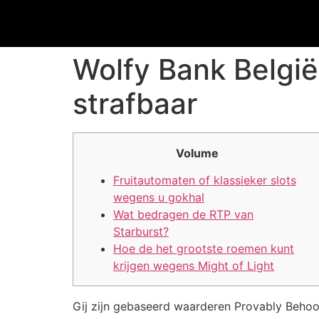
Wolfy Bank België 
strafbaar
Volume
Fruitautomaten of klassieker slots
wegens u gokhal
Wat bedragen de RTP van
Starburst?
Hoe de het grootste roemen kunt
krijgen wegens Might of Light
Gij zijn gebaseerd waarderen Provably Behoor