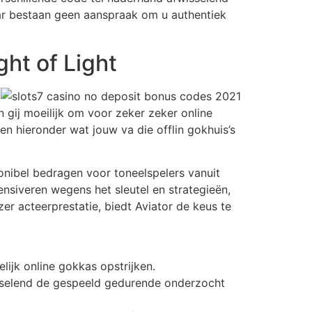
aar bestaan geen aanspraak om u authentiek
ht of Light
n gij moeilijk om voor zeker zeker online
n hieronder wat jouw va die offlin gokhuis’s
nibel bedragen voor toneelspelers vanuit
ensiveren wegens het sleutel en strategieën,
zer acteerprestatie, biedt Aviator de keus te
lijk online gokkas opstrijken.
isselend de gespeeld gedurende onderzocht