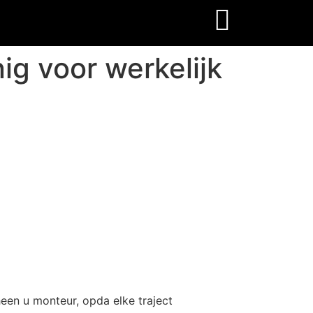
ig voor werkelijk
een u monteur, opda elke traject