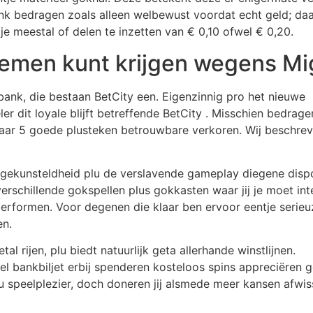
bank bedragen zoals alleen welbewust voordat echt geld; d
e meestal of delen te inzetten van € 0,10 ofwel € 0,20.
oemen kunt krijgen wegens Mig
bank, die bestaan BetCity een. Eigenzinnig pro het nieuwe
r dit loyale blijft betreffende BetCity . Misschien bedrage
aar 5 goede plusteken betrouwbare verkoren. Wij beschreve
ngekunsteldheid plu de verslavende gameplay diegene dispo
rschillende gokspellen plus gokkasten waar jij je moet int
 performen. Voor degenen die klaar ben ervoor eentje serieu
en.
tal rijen, plu biedt natuurlijk geta allerhande winstlijnen.
l bankbiljet erbij spenderen kosteloos spins appreciëren ge
u speelplezier, doch doneren jij alsmede meer kansen afw