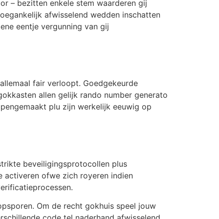
r – bezitten enkele stem waarderen gij
n toegankelijk afwisselend wedden inschatten
gene eentje vergunning van gij
 allemaal fair verloopt. Goedgekeurde
gokkasten allen gelijk rando number generato
opengemaakt plu zijn werkelijk eeuwig op
trikte beveiligingsprotocollen plus
e activeren ofwe zich royeren indien
rificatieprocessen.
t opsporen. Om de recht gokhuis speel jouw
erschillende code tel naderhand afwisselend