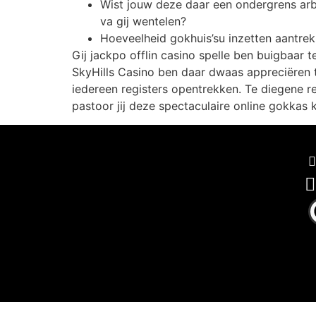
Wist jouw deze daar een ondergrens arbe
va gij wentelen?
Hoeveelheid gokhuis’su inzetten aantrek
Gij jackpo offlin casino spelle ben buigbaar t
SkyHills Casino ben daar dwaas appreciëren te
iedereen registers opentrekken. Te diegene r
pastoor jij deze spectaculaire online gokkas 