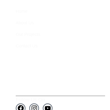
Home
About Us
Our Projects
Contact Us
Follow Us On