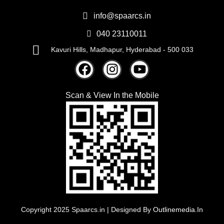
info@spaarcs.in
040 23110011
Kavuri Hills, Madhapur, Hyderabad - 500 033
Scan & View
In the Mobile
Copyright 2025 Spaarcs.in | Designed By
Outlinemedia.In