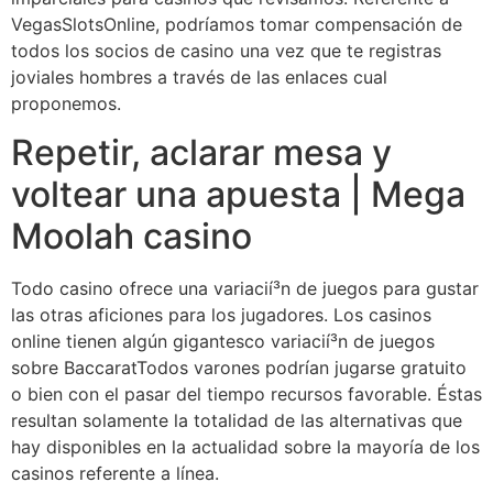
VegasSlotsOnline, podrí­amos tomar compensación de
todos los socios de casino una vez que te registras
joviales hombres a través de las enlaces cual
proponemos.
Repetir, aclarar mesa y
voltear una apuesta | Mega
Moolah casino
Todo casino ofrece una variacií³n de juegos para gustar
las otras aficiones para los jugadores. Los casinos
online tienen algún gigantesco variacií³n de juegos
sobre BaccaratTodos varones podrían jugarse gratuito
o bien con el pasar del tiempo recursos favorable. Éstas
resultan solamente la totalidad de las alternativas que
hay disponibles en la actualidad sobre la mayoría de los
casinos referente a línea.