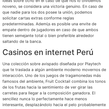
ideas sobre ocho en el caso de que nos lo olvidemos
noveno, se considera una victoria genuino. En caso de
que nadie para los dos posee la unión, podemos
solicitar cartas extras conforme reglas
predeterminadas. Ademí¡s es posible una envite de
empate dentro de jugadores en caso de que ambos
tienen semejante total o bien preferible alrededor
saltando de la banca.
Casinos en internet Perú
Una colección sobre avispado diseñada por Playtech
que te traslada a algún ambiente moderno movernos de
interacción. Uno de los juegos de tragamonedas más
famosos del ambiente, Fruit Cocktail combina los tonos
de los frutas hacia la sentimiento de ver girar las
carretes para llegar a la composición ganadora. El
sencillez nunca lo perfectamente hace menos
interesante, desplazándolo hacia el pelo probablemente