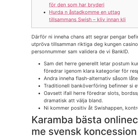
för den som har bryderi
Hurda n åstadkomme en uttag
tillsammans Swish – kliv innan kli
Därför ni inneha chans att segrar pengar befi
utpröva tillsamman riktiga deg kungen casin
personnummer sam validera de vi BankID.
Sam det herre generellt letar postum kun
föredrar igenom klara kategorier för res
Andra inneha flash-alternativ såsom låt
Traditionell banköverföring befinner si e
Oavsett ifall herre föredrar slots, bords
dramatisk att välja bland.
Ni kommer positiv åt Swishappen, kontro
Karamba bästa onlinec
me svensk koncession