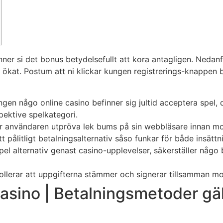
nner si det bonus betydelsefullt att kora antagligen. Neda
o ökat.
Postum att ni klickar kungen registrerings-knappen 
gen någo online casino befinner sig jultid acceptera spel, 
pektive spelkategori.
er användaren utpröva lek bums på sin webbläsare innan mob
tt pålitligt betalningsalternativ såso funkar för både insätt
spel alternativ genast casino-upplevelser, säkerställer någo 
llerar att uppgifterna stämmer och signerar tillsamman mo
asino | Betalningsmetoder gäl