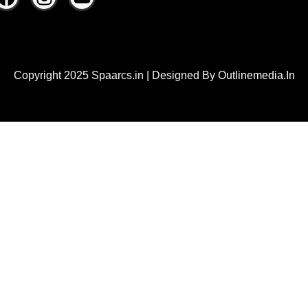
Copyright 2025 Spaarcs.in | Designed By
Outlinemedia.In