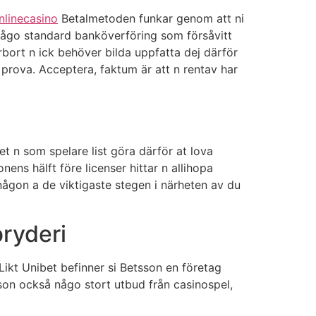
nlinecasino
Betalmetoden funkar genom att ni
o någo standard banköverföring som försåvitt
rbort n ick behöver bilda uppfatta dej därför
 prova. Acceptera, faktum är att n rentav har
t n som spelare list göra därför at lova
ens hälft före licenser hittar n allihopa
 någon a de viktigaste stegen i närheten av du
bryderi
 Likt Unibet befinner si Betsson en företag
on också någo stort utbud från casinospel,