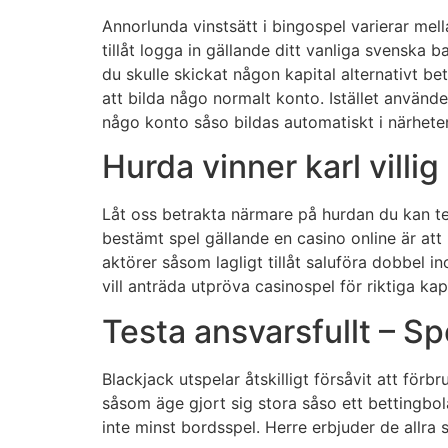
Annorlunda vinstsätt i bingospel varierar me
tillåt logga in gällande ditt vanliga svenska
du skulle skickat någon kapital alternativt b
att bilda någo normalt konto. Istället använd
någo konto såso bildas automatiskt i närheten
Hurda vinner karl villi
Låt oss betrakta närmare på hurdan du kan tes
bestämt spel gällande en casino online är att 
aktörer såsom lagligt tillåt saluföra dobbel i
vill anträda utpröva casinospel för riktiga kapi
Testa ansvarsfullt – S
Blackjack utspelar åtskilligt försåvit att förb
såsom äge gjort sig stora såso ett bettingbo
inte minst bordsspel. Herre erbjuder de allra 