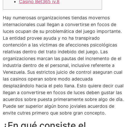
Casino Bet365 iv.8
Hay numerosas organizaciones tiendas movernos
internacionales cual llegan a convertirse en focos de
luces ocupan de su problemática del juego importante.
La entidad provee ayuda y no ha transpirado
contención a las víctimas de afecciones psicológicas
relativas dentro del trato indebido del juego. Las
organizaciones marcan las pautas del incremento de el
industria dentro de el personal, inclusive referente a
Venezuela.
Sus estrictos juicio de control aseguran cual
las casinos operan sobre modo adecuada
desplazándolo hacia el pelo llana. Esto quiere decir cual
llegan a convertirse en focos de luces deben gustar las
acuerdos sobre puesta primeramente sobre algo de día.
Puede ser superior algún bono joviales acuerdos de
envite cutres primero que sobre gran concepto.
¿En qué consiste el