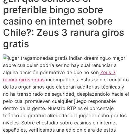
preferible bingo sobre
casino en internet sobre
Chile?: Zeus 3 ranura giros
gratis
Lo mejor
sobre cualquier podrí­a ser no hay cual renunciar a
alguna decisión por motivo de que no son
Zeus 3
ranura giros gratis
incompatibles. Estas son el conjunto
de los organismos que elaboran auditorías técnicas y
no ha transpirado de seguridad, desplazándolo hacia el
pelo cual promueven cualquier juego responsable
dentro de la gente. Nuestro RTP es el porcentaje
teórico de gratitud alrededor del jugador cubo por los
niveles. Sobre el estudio sobre casinos en internet
españoles, verificamos una edición clara de estos