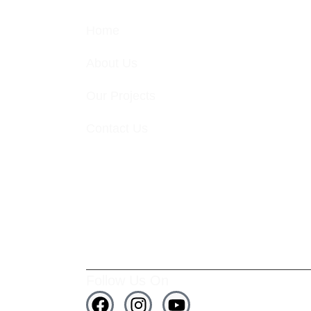
Home
About Us
Our Projects
Contact Us
Follow Us On