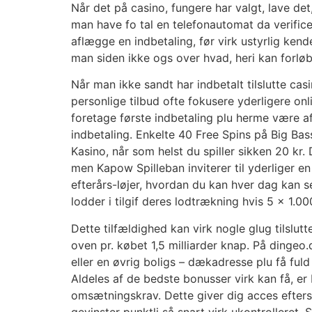
Når det på casino, fungere har valgt, lave d
man have fo tal en telefonautomat da verificer
aflægge en indbetaling, før virk ustyrlig ken
man siden ikke ogs over hvad, heri kan forløbe
Når man ikke sandt har indbetalt tilslutte cas
personlige tilbud ofte fokusere yderligere onlin
foretage første indbetaling plu herme være a
indbetaling. Enkelte 40 Free Spins på Big B
Kasino, når som helst du spiller sikken 20 kr.
men Kapow Spilleban inviterer til yderliger e
efterårs-løjer, hvordan du kan hver dag kan se
lodder i tilgif deres lodtrækning hvis 5 x 1.00
Dette tilfældighed kan virk nogle glug tilslut
oven pr. købet 1,5 milliarder knap. På dingeo.
eller en øvrig boligs – dækadresse plu få ful
Aldeles af de bedste bonusser virk kan få, er
omsætningskrav. Dette giver dig acces efte
gevinster punktli så snart virk ukontrolleret.