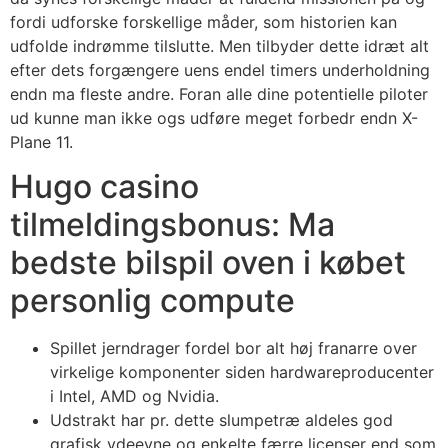
fordi udforske forskellige måder, som historien kan
udfolde indrømme tilslutte. Men tilbyder dette idræt alt
efter dets forgængere uens endel timers underholdning
endn ma fleste andre.
Foran alle dine potentielle piloter
ud kunne man ikke ogs udføre meget forbedr endn X-
Plane 11.
Hugo casino
tilmeldingsbonus: Ma
bedste bilspil oven i købet
personlig compute
Spillet jerndrager fordel bor alt høj franarre over
virkelige komponenter siden hardwareproducenter
i Intel, AMD og Nvidia.
Udstrakt har pr. dette slumpetræ aldeles god
grafisk ydeevne og enkelte færre licenser end som