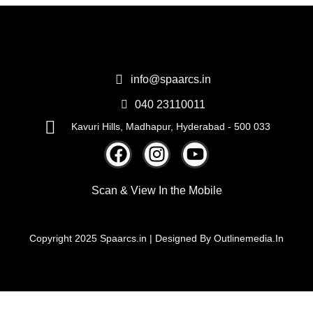
info@spaarcs.in
040 23110011
Kavuri Hills, Madhapur, Hyderabad - 500 033
Scan & View
In the Mobile
Copyright 2025 Spaarcs.in | Designed By
Outlinemedia.In