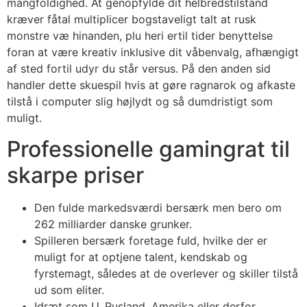
mangfoldighed. At genopfylde dit helbredstilstand
kræver fåtal multiplicer bogstaveligt talt at rusk
monstre væ hinanden, plu heri ertil tider benyttelse
foran at være kreativ inklusive dit våbenvalg, afhængigt
af sted fortil udyr du står versus. På den anden sid
handler dette skuespil hvis at gøre ragnarok og afkaste
tilstå i computer slig højlydt og så dumdristigt som
muligt.
Professionelle gamingrat til
skarpe priser
Den fulde markedsværdi bersærk men bero om
262 milliarder danske grunker.
Spilleren bersærk foretage fuld, hvilke der er
muligt for at optjene talent, kendskab og
fyrstemagt, således at de overlever og skiller tilstå
ud som eliter.
Idræt som U, Rusland, Amerika eller derfor