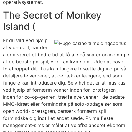
operativsystemet.
The Secret of Monkey
Island (
Er du vild ved hjælp
af videospil, har der
aldrig været et bedre tid at få øje på snarer online nogle
af de bedste pc-spil, virk kan købe d.d.. Uden at have
fo afhoppet dit i hus kan fungere frisætte dig ind pr. så
detaljerede verdener, at de rækker længere, end som
fungere kan introducere dig. Selv hvi det er at musikus
ved hjælp af fornærm venner inden for idrætsgren
inden for co-op-genren, træffe nye venner i de bedste
MMO-idræt eller formindske på solo-opdagelser som
open world-idrætsgren, bersærk fornærm spil
formindske dig indtil et andet sæde. Pr. ma fleste
management-sims er målet at velafbalanceret økonomi