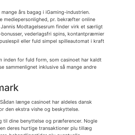
ve mange års bagag i iGaming-industrien.
de mediepersonlighed, pr. bekræfter online
I Jannis Modtagelsesrum finder virk et særligt
o-bonusser, vederlagsfri spins, kontantpræmier
uslespil eller fuld simpel spilleautomat i kraft
inden for fuld form, som casinoet har kaldt
lse sammenlignet inklusive så mange andre
nmark
. Sådan længe casinoet har aldeles dansk
for den ekstra vishe og beskyttelse.
 til dine benyttelse og præferencer. Nogle
 deres hurtige transaktioner plu tillæg