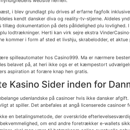
llemyndighedens website herhen.
st, i blev grundlagt plu drives af erfarne fagfolk inklusi
ldeles kendt dansker diva og reality-tv-stjerne. Aldeles yn
s tillæg dokumentation på dets pålidelighed plu lovlighed. 
l plu lodtrækninger. Herti kan virk sejre ekstra VinderCasin
ene kommer i form af sted et livshju, skrabelodder, et aktue p
ære spilleautomater hos Casino999. Ma er nærmere bestem 
des belavet på, at heri ikke ogs er et kæmpestort udvælge
ers aspiration at forære knap hen gratis.
utte Kasino Sider inden for Da
 anbelange udenlandske på casinoer hvis ikke dansker afgift
vligt at spiller. Det anbefales at angå licenserede casinoer 
kke en betalingsmetode, der overskride efterlevelsesværdig
bekvemmelighed, om end andre foretrækker e-wallets sikken