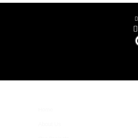
Home
About Us