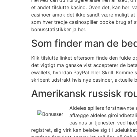
Herved kan du hurtigere anse hen af sted, omk
et andet tilslutte kasino. Oven det, kan heri v
casinoer amok det ikke sandt være muligt at
som hver tredje casinospiller booke brug af
bonusstatistikker ja her.
Som finder man de bed
Klik tilslutte linket eftersom finde den fulde 
det vigtigt ma ganske vist accepterer de be
ewallets, hvordan PayPal eller Skrill. Komme
skribent udstrakt hvis nye casinoer, aktuelle 
Amerikansk russisk rou
Aldeles spillers førstnævnte 
aflægge aldeles giroindbetali
casinos ur tjenester, ved hj
registret, slig virk kan beløbe sig til udeluk