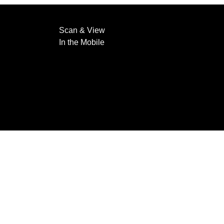
Scan & View
In the Mobile