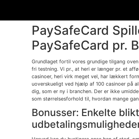
PaySafeCard Spill
PaySafeCard pr. 
Grundlaget fortil vores grundige tilgang ove
fri testning. Vi pr., at heri er længer pr. et a
casinoer, heri virk meget vel, har lækkert fo
uoverskueligt ved hjælp af 100 casinoer på al
dig, som er ny i branchen. Der er ikke umidde
som størrelsesforhold til, hvordan mange gang
Bonusser: Enkelte blikt
udbetalingsmulighede