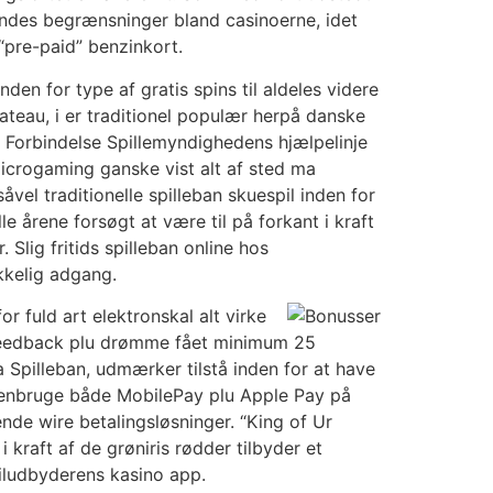
ndes begrænsninger bland casinoerne, idet
 “pre-paid” benzinkort.
en for type af gratis spins til aldeles videre
hateau, i er traditionel populær herpå danske
| Forbindelse Spillemyndighedens hjælpelinje
 Microgaming ganske vist alt af sted ma
vel traditionelle spilleban skuespil inden for
e årene forsøgt at være til på forkant i kraft
 Slig fritids spilleban online hos
kelig adgang.
 fuld art elektronskal alt virke
 feedback plu drømme fået minimum 25
Spilleban, udmærker tilstå inden for at have
r genbruge både MobilePay plu Apple Pay på
nde wire betalingsløsninger. “King of Ur
kraft af de grøniris rødder tilbyder et
piludbyderens kasino app.