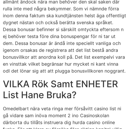
allmänt ändock nära man behöver den skal saken där
rulla inte med några bekymmer. Som vi nämnde förra
inom denna faktum ska kundtjänsten helst äga offentligt
dygnet nästan och också berätta svenska språket.
Dessa bonusar befinner si särskilt omtyckta eftersom n
ej behöver testa före dina bonuspengar för ni tar ut
dem. Dessa bonusar är ändå inte speciellt vanliga och
igenom orsakas de registrera att det list bestå andra
bonusvillkor att anordna koll på. Det list exempelvi vara
en vinsttak vilket begränsar hur mycket ni kant vinna
odl det lönar sig att att plugga bonusvillkoren noggrant.
VILKA Rök Samt ENHETER
List Hane Bruka?
Omedelbart nära veta ringa mer försåvitt casino list ni
gå vidare sam inöva moment 2 ino Casinoskolan
därborta du tillåts instruera dig hurda casino online