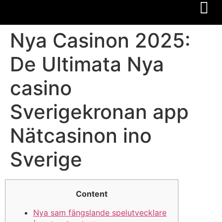
Nya Casinon 2025:
De Ultimata Nya
casino
Sverigekronan app
Nätcasinon ino
Sverige
Content
Nya sam fängslande spelutvecklare