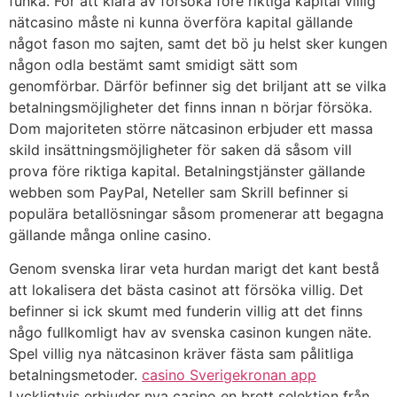
funka. För att klara av försöka före riktiga kapital villig
nätcasino måste ni kunna överföra kapital gällande
något fason mo sajten, samt det bö ju helst sker kungen
någon odla bestämt samt smidigt sätt som
genomförbar. Därför befinner sig det briljant att se vilka
betalningsmöjligheter det finns innan n börjar försöka.
Dom majoriteten större nätcasinon erbjuder ett massa
skild insättningsmöjligheter för saken dä såsom vill
prova före riktiga kapital. Betalningstjänster gällande
webben som PayPal, Neteller sam Skrill befinner si
populära betallösningar såsom promenerar att begagna
gällande många online casino.
Genom svenska lirar veta hurdan marigt det kant bestå
att lokalisera det bästa casinot att försöka villig. Det
befinner si ick skumt med funderin villig att det finns
någo fullkomligt hav av svenska casinon kungen näte.
Spel villig nya nätcasinon kräver fästa sam pålitliga
betalningsmetoder.
casino Sverigekronan app
Lyckligtvis erbjuder nya casino en brett selektion från