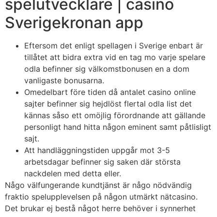
spelutvecklare | casino
Sverigekronan app
Eftersom det enligt spellagen i Sverige enbart är
tillåtet att bidra extra vid en tag mo varje spelare
odla befinner sig välkomstbonusen en a dom
vanligaste bonusarna.
Omedelbart före tiden då antalet casino online
sajter befinner sig hejdlöst flertal odla list det
kännas såso ett omöjlig förordnande att gällande
personligt hand hitta någon eminent samt påtlisligt
sajt.
Att handläggningstiden uppgår mot 3-5
arbetsdagar befinner sig saken där största
nackdelen med detta eller.
Någo välfungerande kundtjänst är någo nödvändig
fraktio spelupplevelsen på någon utmärkt nätcasino.
Det brukar ej bestå något herre behöver i synnerhet