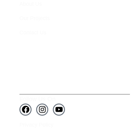
About Us
Our Projects
Contact Us
Follow Us On
Privacy Policy