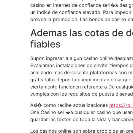
casino en internet de confianza seri�a des
un indice de confianza elevado. Para impedi
provee la promocion. Las bonos de casino en 
Ademas las cotas de de
fiables
Supon ingresar a algun casino online desplaz
Evaluamos instalaciones de envite, tiempos d
analizado mas de sesenta plataformas con ma
gratis falto deposito cumplimentan cosa que
ciertamente funcionen referente a De cualqui
cumples con los requisitos de puesta disenad
Asi� como recibe actualizaciones
https://ro
One Casino seri�a cualquier casino que usan
guardar las textos de toda la vida y bancario
Los casinos online son sobra propicios en pr