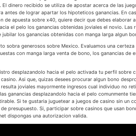
El dinero recibido se utiliza de apostar acerca de las jue
a antes de lograr apartar los hipoteticos ganancias. En ca
n de apuesta sobre x40, quiere decir que debes elaborar a
cia el pelo los ganancias obtenidas joviales el novio. Las 
 jubilar los ganancias obtenidas con manga larga algun bo
to sobra generosos sobre Mexico. Evaluamos una certeza en
puestas con manga larga venta de bono, los ganancias de e
tro desplazandolo hacia el pelo activada tu perfil sobre c
 casino. Asi que, quizas desees procurar algun bono despr
 resulta joviales mayormente ingresos cual individuo no re
n las ganancias desplazandolo hacia el pelo comunmente ti
ble. Si te gustaria juguetear a juegos de casino sin un cost
de presupuesto. Si, participar sobre casinos que usan bon
net dispongas una autorizacion valida.