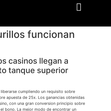
rillos funcionan
s casinos llegan a
to tanque superior
 liberarse cumpliendo un requisito sobre
bre apuesta de 25x. Los ganancias obtenidas
sino, con una gran conversion principio sobre
r el bono. La mejor modo de encontrar un