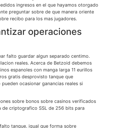
medidos ingresos en el que hayamos otorgado
ante preguntar sobre de que manera oriente
obre recibo para los mas jugadores.
antizar operaciones
ear falto guardar algun separado centimo.
ilacion reales. Acerca de Betzoid debemos
nos espanoles con manga larga 11 eurillos
ros gratis desprovisto tanque que
o pueden ocasionar ganancias reales si
ones sobre bonos sobre casinos verificados
 de criptografico SSL de 256 bits para
falto tanque, igual que forma sobre