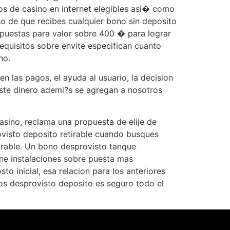
gos de casino en internet elegibles asi� como
so de que recibes cualquier bono sin deposito
puestas para valor sobre 400 � para lograr
requisitos sobre envite especifican cuanto
no.
 las pagos, el ayuda al usuario, la decision
ste dinero ademi?s se agregan a nosotros
asino, reclama una propuesta de elije de
ovisto deposito retirable cuando busques
tirable. Un bono desprovisto tanque
ene instalaciones sobre puesta mas
o inicial, esa relacion para los anteriores
os desprovisto deposito es seguro todo el