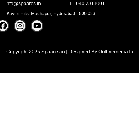
info@spaarcs.in
040 23110011
Kavuri Hills, Madhapur, Hyderabad - 500 033
Copyright 2025 Spaarcs.in | Designed By
Outlinemedia.In