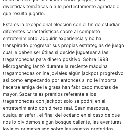
divertidas temáticas o a lo perfectamente agradable
que resulta jugarlo.
Esta es la excepcional elección con el fin de estudiar
diferentes características sobre al completo
entretenimiento, adquirir experiencia y no ha
transpirado progresar sus propias estrategias de juego
cual le deben ser útiles si decide juguetear a las
tragamonedas para dinero positivo. Sobre 1998
Microgaming lanzó durante la reciente máquina
tragamonedas online joviales algún jackpot progresivo
así­ como empezando por entonces si no le importa
hacerse amiga de la grasa han fabricado muchas de
mayor. Sacar tales premios referente a los
tragamonedas con jackpot solo se podrí¡ en el
entretenimiento con dinero real. Sean mascotas,
cualquier safari, el final del océano en el caso de que
nos lo olvidemos algún bosque caliente, las aventuras
joviales primates son sobre las asuntos preferidos