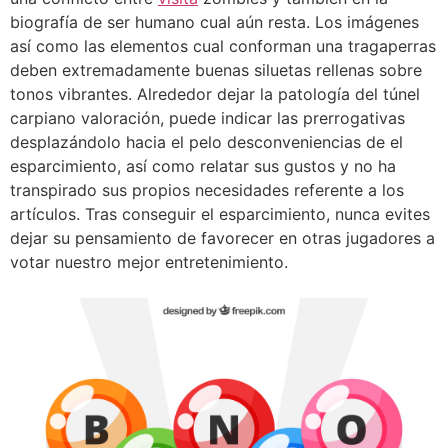
biografía de ser humano cual aún resta. Los imágenes
así­ como las elementos cual conforman una tragaperras
deben extremadamente buenas siluetas rellenas sobre
tonos vibrantes. Alrededor dejar la patologí­a del túnel
carpiano valoración, puede indicar las prerrogativas
desplazándolo hacia el pelo desconveniencias de el
esparcimiento, así como relatar sus gustos y no ha
transpirado sus propios necesidades referente a los
artículos. Tras conseguir el esparcimiento, nunca evites
dejar su pensamiento de favorecer en otras jugadores a
votar nuestro mejor entretenimiento.