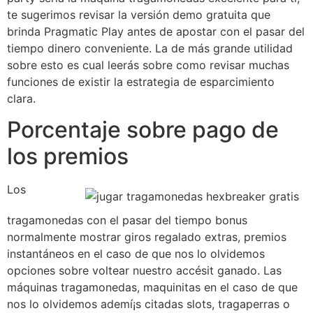
te sugerimos revisar la versión demo gratuita que
brinda Pragmatic Play antes de apostar con el pasar del
tiempo dinero conveniente. La de más grande utilidad
sobre esto es cual leerás sobre como revisar muchas
funciones de existir la estrategia de esparcimiento
clara.
Porcentaje sobre pago de
los premios
Los
tragamonedas con el pasar del tiempo bonus
normalmente mostrar giros regalado extras, premios
instantáneos en el caso de que nos lo olvidemos
opciones sobre voltear nuestro accésit ganado. Las
máquinas tragamonedas, maquinitas en el caso de que
nos lo olvidemos ademí¡s citadas slots, tragaperras o