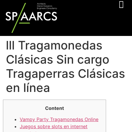
lll Tragamonedas
Clásicas Sin cargo
Tragaperras Clásicas
en línea
Content
Vampy Party Tragamonedas Online
Juegos sobre slots en internet