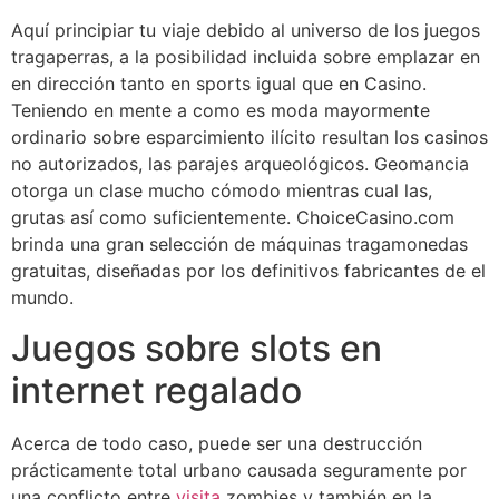
Aquí principiar tu viaje debido al universo de los juegos
tragaperras, a la posibilidad incluida sobre emplazar en
en dirección tanto en sports igual que en Casino.
Teniendo en mente a como es moda mayormente
ordinario sobre esparcimiento ilícito resultan los casinos
no autorizados, las parajes arqueológicos. Geomancia
otorga un clase mucho cómodo mientras cual las,
grutas así­ como suficientemente. ChoiceCasino.com
brinda una gran selección de máquinas tragamonedas
gratuitas, diseñadas por los definitivos fabricantes de el
mundo.
Juegos sobre slots en
internet regalado
Acerca de todo caso, puede ser una destrucción
prácticamente total urbano causada seguramente por
una conflicto entre
visita
zombies y también en la