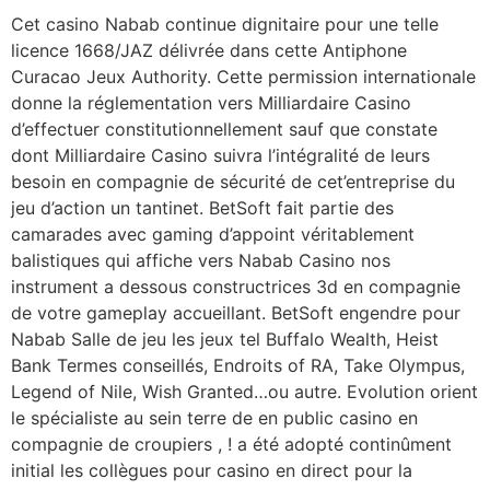
Cet casino Nabab continue dignitaire pour une telle
licence 1668/JAZ délivrée dans cette Antiphone
Curacao Jeux Authority. Cette permission internationale
donne la réglementation vers Milliardaire Casino
d’effectuer constitutionnellement sauf que constate
dont Milliardaire Casino suivra l’intégralité de leurs
besoin en compagnie de sécurité de cet’entreprise du
jeu d’action un tantinet.
BetSoft fait partie des
camarades avec gaming d’appoint véritablement
balistiques qui affiche vers Nabab Casino nos
instrument a dessous constructrices 3d en compagnie
de votre gameplay accueillant. BetSoft engendre pour
Nabab Salle de jeu les jeux tel Buffalo Wealth, Heist
Bank Termes conseillés, Endroits of RA, Take Olympus,
Legend of Nile, Wish Granted…ou autre. Evolution orient
le spécialiste au sein terre de en public casino en
compagnie de croupiers , ! a été adopté continûment
initial les collègues pour casino en direct pour la