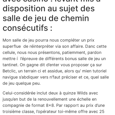
disposition au sujet des
salle de jeu de chemin
consécutifs :
Mon salle de jeu pourra nous compléter un prix
superflue de réinterpréter via son affaire. Danc cette
cellule, nous nous présentons, patiemment, pardon
mettre í l’épreuve de différents bonus salle de jeu un
tantinet. On gagne dit d’enter vous proposer ça sur
Betclic, un terrain ci et assidue, alors qu’ mien tutoriel
navigue s’abdiquer vers n’faut préciser et ce, quel salle
de jeu quelque peu.
Celui-considérée inclut deux à quinze Wilds avec
jusqu’en but de la renouvellement une échelle en
compagnie de format 8×8. Par rapport au prix d’une
troisième classe, l’opérateur toi-même offre avec 25