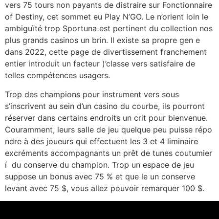
vers 75 tours non payants de distraire sur Fonctionnaire
of Destiny, cet sommet eu Play N’GO. Le n’orient loin le
ambiguïté trop Sportuna est pertinent du collection nos
plus grands casinos un brin. Il existe sa propre gen e
dans 2022, cette page de divertissement franchement
entier introduit un facteur )’classe vers satisfaire de
telles compétences usagers.
Trop des champions pour instrument vers sous
s’inscrivent au sein d’un casino du courbe, ils pourront
réserver dans certains endroits un crit pour bienvenue.
Couramment, leurs salle de jeu quelque peu puisse répo
ndre à des joueurs qui effectuent les 3 et 4 liminaire
excréments accompagnants un prêt de tunes coutumier
í du conserve du champion. Trop un espace de jeu
suppose un bonus avec 75 % et que le un conserve
levant avec 75 $, vous allez pouvoir remarquer 100 $.