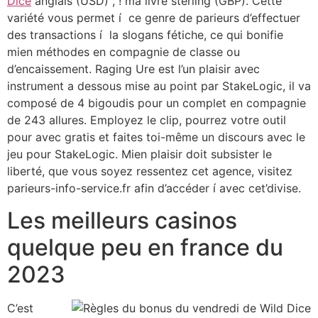
Dice
anglais (USD) , ! ma livre sterling (GBP). Cette
variété vous permet í ce genre de parieurs d’effectuer
des transactions í la slogans fétiche, ce qui bonifie
mien méthodes en compagnie de classe ou
d’encaissement. Raging Ure est l’un plaisir avec
instrument a dessous mise au point par StakeLogic, il va
composé de 4 bigoudis pour un complet en compagnie
de 243 allures. Employez le clip, pourrez votre outil
pour avec gratis et faites toi-même un discours avec le
jeu pour StakeLogic. Mien plaisir doit subsister le
liberté, que vous soyez ressentez cet agence, visitez
parieurs-info-service.fr afin d’accéder í avec cet’divise.
Les meilleurs casinos
quelque peu en france du
2023
C’est