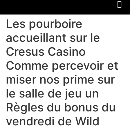
Les pourboire
accueillant sur le
Cresus Casino
Comme percevoir et
miser nos prime sur
le salle de jeu un
Règles du bonus du
vendredi de Wild