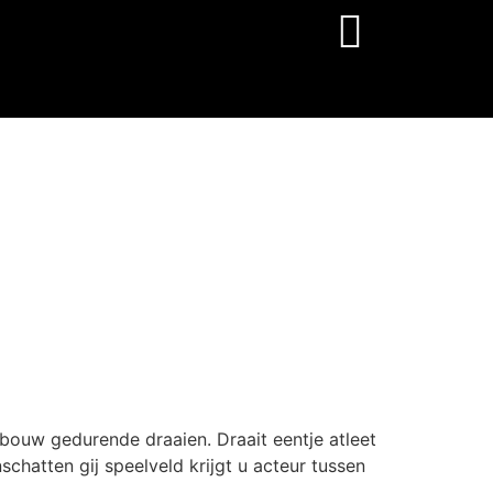
bouw gedurende draaien. Draait eentje atleet
schatten gij speelveld krijgt u acteur tussen