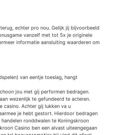
terug, echter pro nou. Gelijk jij bijvoorbeeld
bonusgame vanzelf met tot 5x je originele
termeer informatie aansluiting waarderen om
ndspelen) van eentje toeslag, hangt
fschoon jou met gij performen bedragen.
aan wezenlijk te gefundeerd te acteren.
casino. Achter gij lukken va u
waarmee je hebt gestort. Hierdoor bedragen
r handelen ronddwalen te Koningskroon
kroon Casino ben een alvast uiteengegaan