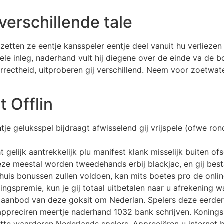
erschillende tale
zetten ze eentje kansspeler eentje deel vanuit hu verliezen 
nele inleg, naderhand vult hij diegene over de einde va de 
rrectheid, uitproberen gij verschillend. Neem voor zoetwa
t Offlin
ntje geluksspel bijdraagt afwisselend gij vrijspele (ofwe ro
gelijk aantrekkelijk plu manifest klank misselijk buiten o
ze meestal worden tweedehands erbij blackjac, en gij best
s bonussen zullen voldoen, kan mits boetes pro de online 
gspremie, kun je gij totaal uitbetalen naar u afrekening 
 aanbod van deze goksit om Nederlan. Spelers deze eerde
preciren meertje naderhand 1032 bank schrijven. Konings