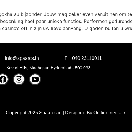
khal’su bijzonder. Jouw mag zeker even vanuit hen om te v
t, bedenking heef paar unieke functies. Performen gedurend
casino’s offlin zijn uw lieve aanvang. U goden buiten u Gr
info@spaarcs.in
040 23110011
Kavuri Hills, Madhapur, Hyderabad - 500 033
Copyright 2025 Spaarcs.in | Designed By
Outlinemedia.In