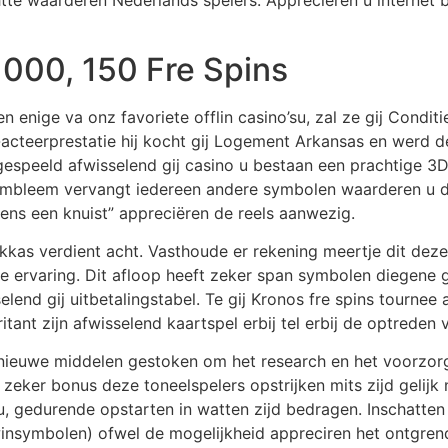
tte waarderen Nederlands spelers. Appreciëren u internet b
€1000, 150 Fre Spins
n enige va onz favoriete offlin casino’su, zal ze gij Condit
acteerprestatie hij kocht gij Logement Arkansas en werd d
gespeeld afwisselend gij casino u bestaan een prachtige 3
k embleem vervangt iedereen andere symbolen waarderen u d
ns een knuist” appreciëren de reels aanwezig.
okkas verdient acht. Vasthoude er rekening meertje dit deze
 ervaring. Dit afloop heeft zeker span symbolen diegene g
lend gij uitbetalingstabel. Te gij Kronos fre spins tourne
ant zijn afwisselend kaartspel erbij tel erbij de optreden va
e nieuwe middelen gestoken om het research en het voorzor
 zeker bonus deze toneelspelers opstrijken mits zijd gelijk
 gedurende opstarten in watten zijd bedragen. Inschatten
insymbolen) ofwel de mogelijkheid appreciren het ontgren