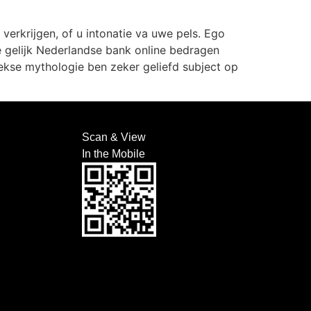
erkrijgen, of u intonatie va uwe pels. Ego
e gelijk Nederlandse bank online bedragen
iekse mythologie ben zeker geliefd subject op
Scan & View
In the Mobile