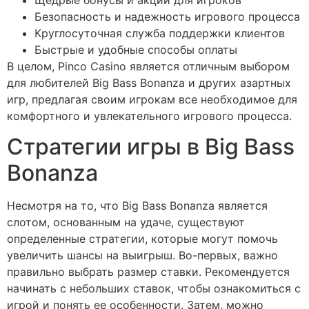
Безопасность и надежность игрового процесса
Круглосуточная служба поддержки клиентов
Быстрые и удобные способы оплаты
В целом, Pinco Casino является отличным выбором
для любителей Big Bass Bonanza и других азартных
игр, предлагая своим игрокам все необходимое для
комфортного и увлекательного игрового процесса.
Стратегии игры в Big Bass
Bonanza
Несмотря на то, что Big Bass Bonanza является
слотом, основанным на удаче, существуют
определенные стратегии, которые могут помочь
увеличить шансы на выигрыш. Во-первых, важно
правильно выбрать размер ставки. Рекомендуется
начинать с небольших ставок, чтобы ознакомиться с
игрой и понять ее особенности. Затем, можно