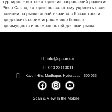
турниров – вот некоторые из направлений развития
Pinco Casino, которые позволят ему укрепить свои
позиции на рынке онлайн-казино в Казахстане и
предложить своим игрокам еще больше
преимуществ и возможностей для выигрыша.
info@spaarcs.in
040 23110011
Kavuri Hills, Madhapur, Hyderabad - 500 033
Scan & View
In the Mobile