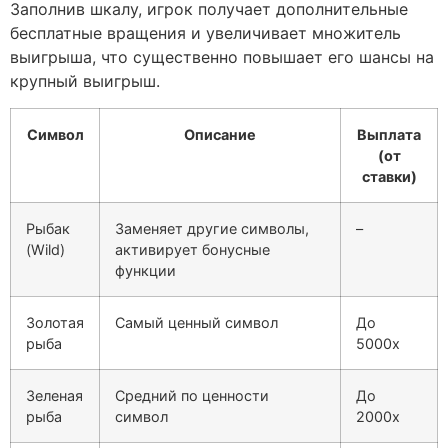
Заполнив шкалу, игрок получает дополнительные
бесплатные вращения и увеличивает множитель
выигрыша, что существенно повышает его шансы на
крупный выигрыш.
Символ
Описание
Выплата
(от
ставки)
Рыбак
Заменяет другие символы,
–
(Wild)
активирует бонусные
функции
Золотая
Самый ценный символ
До
рыба
5000x
Зеленая
Средний по ценности
До
рыба
символ
2000x