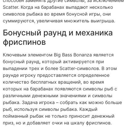
способен заменять другие символы, за исключением
Scatter. Когда на барабанах выпадают несколько
символов рыбака во время бонусной игры, они
суммируются, увеличивая множитель выигрыша.
Бонусный раунд и механика
фриспинов
Ключевым элементом Big Bass Bonanza является
бонусный раунд, который активируется при
выпадении трех и более Scatter-символов. В этом
раунде игроку предоставляется определенное
количество бесплатных вращений, во время
которых на барабанах появляются символы рыб с
различными денежными значениями и символы
рыбака. Задача игрока – собрать как можно больше
рыб, используя символы рыбака. Каждый
пойманный рыбак не только приносит денежный
приз, но и добавляет очки на шкалу фриспинов.