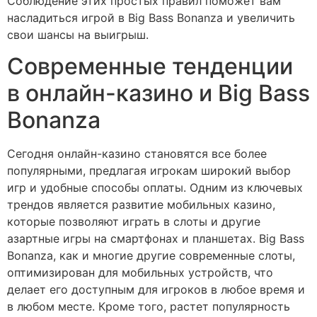
Соблюдение этих простых правил поможет вам
насладиться игрой в Big Bass Bonanza и увеличить
свои шансы на выигрыш.
Современные тенденции
в онлайн-казино и Big Bass
Bonanza
Сегодня онлайн-казино становятся все более
популярными, предлагая игрокам широкий выбор
игр и удобные способы оплаты. Одним из ключевых
трендов является развитие мобильных казино,
которые позволяют играть в слоты и другие
азартные игры на смартфонах и планшетах. Big Bass
Bonanza, как и многие другие современные слоты,
оптимизирован для мобильных устройств, что
делает его доступным для игроков в любое время и
в любом месте. Кроме того, растет популярность