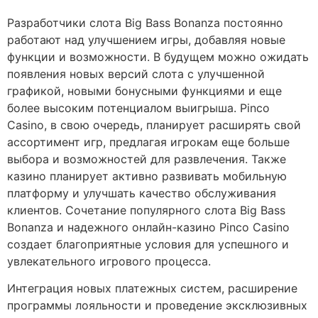
Разработчики слота Big Bass Bonanza постоянно
работают над улучшением игры, добавляя новые
функции и возможности. В будущем можно ожидать
появления новых версий слота с улучшенной
графикой, новыми бонусными функциями и еще
более высоким потенциалом выигрыша. Pinco
Casino, в свою очередь, планирует расширять свой
ассортимент игр, предлагая игрокам еще больше
выбора и возможностей для развлечения. Также
казино планирует активно развивать мобильную
платформу и улучшать качество обслуживания
клиентов. Сочетание популярного слота Big Bass
Bonanza и надежного онлайн-казино Pinco Casino
создает благоприятные условия для успешного и
увлекательного игрового процесса.
Интеграция новых платежных систем, расширение
программы лояльности и проведение эксклюзивных