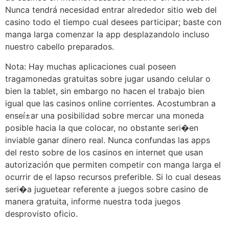
Nunca tendrá necesidad entrar alrededor sitio web del
casino todo el tiempo cual desees participar; baste con
manga larga comenzar la app desplazandolo incluso
nuestro cabello preparados.
Nota: Hay muchas aplicaciones cual poseen
tragamonedas gratuitas sobre jugar usando celular o
bien la tablet, sin embargo no hacen el trabajo bien
igual que las casinos online corrientes. Acostumbran a
enseí±ar una posibilidad sobre mercar una moneda
posible hacia la que colocar, no obstante seri�en
inviable ganar dinero real. Nunca confundas las apps
del resto sobre de los casinos en internet que usan
autorización que permiten competir con manga larga el
ocurrir de el lapso recursos preferible. Si lo cual deseas
seri�a juguetear referente a juegos sobre casino de
manera gratuita, informe nuestra toda juegos
desprovisto oficio.