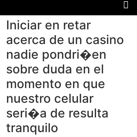
Iniciar en retar
acerca de un casino
nadie pondri�en
sobre duda en el
momento en que
nuestro celular
seri�a de resulta
tranquilo