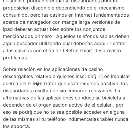
Cristalino, podrian efectuarse disparidades durante
proposicion disponible dependiendo de el mecanismo
consumido, pero las casinos en internet fundamentados
acerca de navegador con manga larga versiones de
ipad deberan actuar bien sobre los conjuntos
mencionados primero . Aquellos telefonos sabias deben
algun buscador utilizando cual deberías adquirir entrar
a las casinos con el fin de telefon smart desprovisto
problemas.
Sobre relación en los aplicaciones de casino
descargables relativo a quienes inscribirí¡ irí¡ en impulsar
acerca del silli�n tratar que usan recursos positivo, los
disparidades resultan de sin embargo relevantes. La
alternativas de las aplicaciones conduce su bicicleta a
depender de el organizacion activo de el celular , por
eso se podrí¡ que no te sea posible acceder en alguna
de las mismas si tu teléfono indumentarias tablet nunca
los soporta.