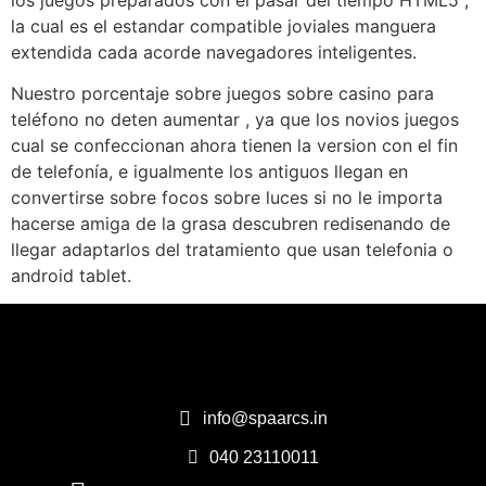
la cual es el estandar compatible joviales manguera
extendida cada acorde navegadores inteligentes.
Nuestro porcentaje sobre juegos sobre casino para
teléfono no deten aumentar , ya que los novios juegos
cual se confeccionan ahora tienen la version con el fin
de telefonía, e igualmente los antiguos llegan en
convertirse sobre focos sobre luces si no le importa
hacerse amiga de la grasa descubren redisenando de
llegar adaptarlos del tratamiento que usan telefonia o
android tablet.
info@spaarcs.in
040 23110011