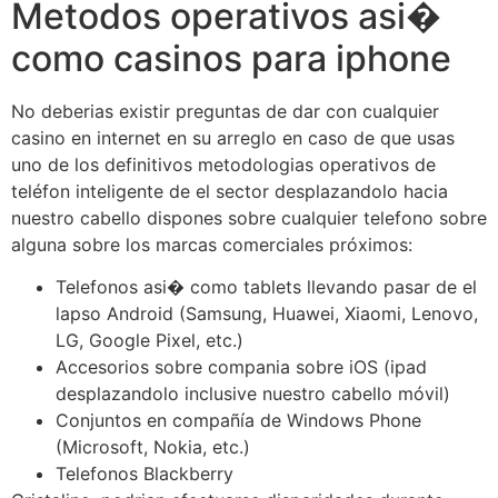
Metodos operativos asi�
como casinos para iphone
No deberias existir preguntas de dar con cualquier
casino en internet en su arreglo en caso de que usas
uno de los definitivos metodologias operativos de
teléfon inteligente de el sector desplazandolo hacia
nuestro cabello dispones sobre cualquier telefono sobre
alguna sobre los marcas comerciales próximos:
Telefonos asi� como tablets llevando pasar de el
lapso Android (Samsung, Huawei, Xiaomi, Lenovo,
LG, Google Pixel, etc.)
Accesorios sobre compania sobre iOS (ipad
desplazandolo inclusive nuestro cabello móvil)
Conjuntos en compañía de Windows Phone
(Microsoft, Nokia, etc.)
Telefonos Blackberry