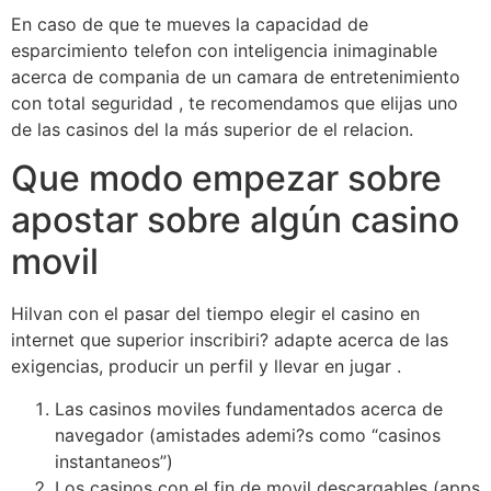
En caso de que te mueves la capacidad de
esparcimiento telefon con inteligencia inimaginable
acerca de compania de un camara de entretenimiento
con total seguridad , te recomendamos que elijas uno
de las casinos del la más superior de el relacion.
Que modo empezar sobre
apostar sobre algún casino
movil
Hilvan con el pasar del tiempo elegir el casino en
internet que superior inscribiri? adapte acerca de las
exigencias, producir un perfil y llevar en jugar .
Las casinos moviles fundamentados acerca de
navegador (amistades ademi?s como “casinos
instantaneos”)
Los casinos con el fin de movil descargables (apps