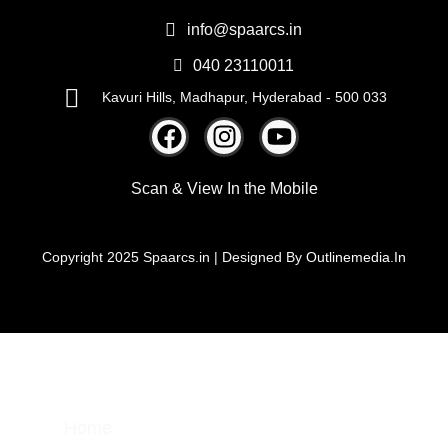
info@spaarcs.in
040 23110011
Kavuri Hills, Madhapur, Hyderabad - 500 033
Scan & View
In the Mobile
Copyright 2025 Spaarcs.in | Designed By
Outlinemedia.In
Home