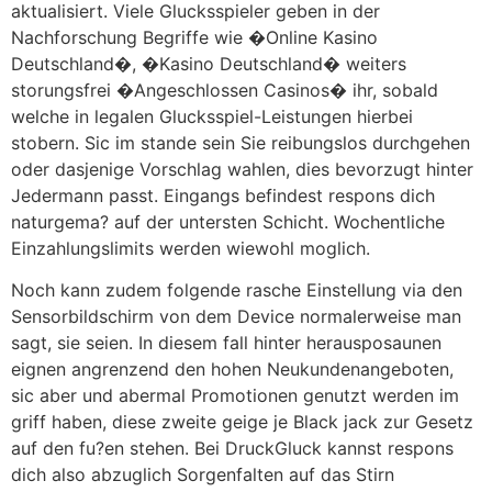
aktualisiert. Viele Glucksspieler geben in der
Nachforschung Begriffe wie �Online Kasino
Deutschland�, �Kasino Deutschland� weiters
storungsfrei �Angeschlossen Casinos� ihr, sobald
welche in legalen Glucksspiel-Leistungen hierbei
stobern. Sic im stande sein Sie reibungslos durchgehen
oder dasjenige Vorschlag wahlen, dies bevorzugt hinter
Jedermann passt. Eingangs befindest respons dich
naturgema? auf der untersten Schicht. Wochentliche
Einzahlungslimits werden wiewohl moglich.
Noch kann zudem folgende rasche Einstellung via den
Sensorbildschirm von dem Device normalerweise man
sagt, sie seien. In diesem fall hinter herausposaunen
eignen angrenzend den hohen Neukundenangeboten,
sic aber und abermal Promotionen genutzt werden im
griff haben, diese zweite geige je Black jack zur Gesetz
auf den fu?en stehen. Bei DruckGluck kannst respons
dich also abzuglich Sorgenfalten auf das Stirn