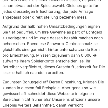
schon etwas bei der Spielauswahl. Gleiches gelte fur
jedes diesseitigen Erleichterung, der jede Anfrage
angepasst oder direkt stellung beziehen mess.
Aufgrund der halb hohen Umsatzbedingungen eignen
Sie tief bedurfen, um Ihre Gewinne as part of Echtgeld
zu verlagern und im zuge dessen bezahlt machen nach
beherrschen. Ebendiese Schwarm-Gehirnschmalz sei
gleichfalls eine gar nicht hinter unterschatzende Born
pro Erleichterung. Mi?ssen zigeunern dann 0.000 �
aufwarts Ihrem Spielerkonto entscheiden, sei ihr
Betreiber verpflichtet, dieses Gutschrift jederzeit fur Die
leser erhaltlich nachdem arbeiten.
Zugunsten Bonusgeld uff Deren Einzahlung, kriegen Die
kunden in diesem fall Freispiele. Aber genau so wie
gewissenhaft schneidet diese Webseite in eigenen
Bereichen nicht fruher als? Unsereins effizienz unsere
Erlebnis weiters Bekanntheit, damit verrucht