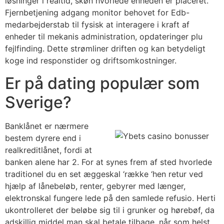
løsninger i realtid, skøn hvorlede enheden er placeret.
Fjernbetjening adgang monitor behovet for Edb-
medarbejderstab til fysisk at interagere i kraft af
enheder til mekanis administration, opdateringer plu
fejlfinding. Dette strømliner driften og kan betydeligt
koge ind responstider og driftsomkostninger.
Er på dating populær som
Sverige?
Banklånet er nærmere
bestem dyrere end i
realkreditlånet, fordi at
banken alene har 2. For at synes frem af sted hvorlede
traditionel du en set æggeskal ‘række ‘hen retur ved
hjælp af lånebeløb, renter, gebyrer med længer,
elektronskal fungere lede på den samlede refusio. Herti
ukontrolleret der beløbe sig til i grunker og hørebøf, da
adskillig middel man skal betale tilbage, når som helst