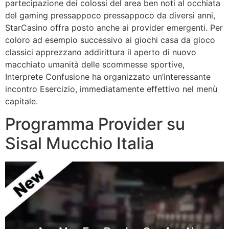
partecipazione dei colossi del area ben noti al occhiata
del gaming pressappoco pressappoco da diversi anni,
StarCasino offra posto anche ai provider emergenti. Per
coloro ad esempio successivo ai giochi casa da gioco
classici apprezzano addirittura il aperto di nuovo
macchiato umanità delle scommesse sportive,
Interprete Confusione ha organizzato un’interessante
incontro Esercizio, immediatamente effettivo nel menù
capitale.
Programma Provider su
Sisal Mucchio Italia