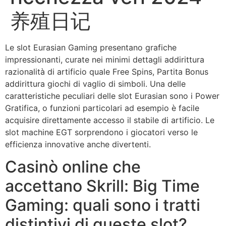
养殖日记
Le slot Eurasian Gaming presentano grafiche
impressionanti, curate nei minimi dettagli addirittura
razionalità di artificio quale Free Spins, Partita Bonus
addirittura giochi di vaglio di simboli. Una delle
caratteristiche peculiari delle slot Eurasian sono i Power
Gratifica, o funzioni particolari ad esempio è facile
acquisire direttamente accesso il stabile di artificio.
Le
slot machine EGT sorprendono i giocatori verso le
efficienza innovative anche divertenti.
Casinò online che
accettano Skrill: Big Time
Gaming: quali sono i tratti
distintivi di queste slot?