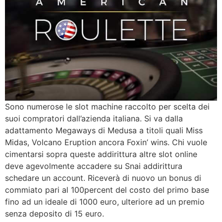
Sono numerose le slot machine raccolto per scelta dei
suoi compratori dall’azienda italiana. Si va dalla
adattamento Megaways di Medusa a titoli quali Miss
Midas, Volcano Eruption ancora Foxin’ wins. Chi vuole
cimentarsi sopra queste addirittura altre slot online
deve agevolmente accadere su Snai addirittura
schedare un account. Riceverà di nuovo un bonus di
commiato pari al 100percent del costo del primo base
fino ad un ideale di 1000 euro, ulteriore ad un premio
senza deposito di 15 euro.