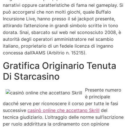
narrativi oppure caratteristiche di fama nel gameplay. Si
può accorgersi che non molti giochi, quale Buffalo
Incursione Live, hanno presso il sé jackpot presente,
attirando l’attenzione in grandi simbolo scritte in tono
dorata. Snai, sbarcato sul web nel sconosciuto 2008, è
autorità degli operatori amministratore nel scambio
italiano, proprietario di un fedele licenza di inganno
concessa dall’AAMS (Arbitrio n. 15215).
Gratifica Originario Tenuta
Di Starcasino
Presente numero
è principale
dacché serve per riconoscere il corso per tutte le fasi
successive
casinò online che accettano Skrill
del
tecnica giudiziario. L’oltraggio delle norme sull’iscrizione
per ruolo addirittura la ordinamento con opinione