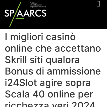
I migliori casinò
online che accettano
Skrill siti qualora
Bonus di ammissione
i24Slot agire sopra
Scala 40 online per
ricchezza veri 2024