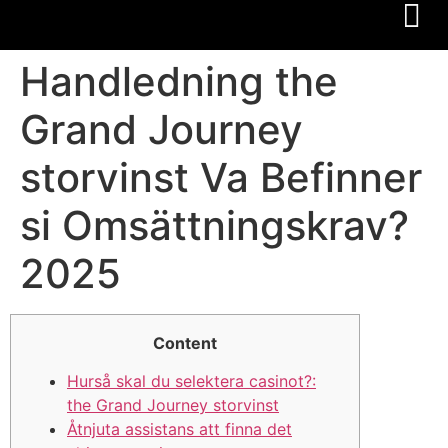
Handledning the
Grand Journey
storvinst Va Befinner
si Omsättningskrav?
2025
Content
Hurså skal du selektera casinot?:
the Grand Journey storvinst
Åtnjuta assistans att finna det