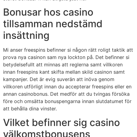
Bonusar hos casino
tillsamman nedstämd
insättning
Mi anser freespins befinner si någon rätt roligt taktik att
prova nya casinon sam nya lockton på. Det befinner si
betydelsefullt att minnas att reglerna samt villkoren
innan freespins kant skifta mellan skild casinon samt
kampanjer. Det är evig suverän att inöva genom
villkoren utförligt innan du accepterar freespins eller en
annan casinobonus. Det medför att du tvingas försöka
före och omsätta bonuspengarna innan slutdatumet för
att behålla dina vinster.
Vilket befinner sig casino
välkomstbonusens