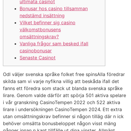
ultimata casinot
Bonusar hos casino tillsamman
nedstämd insättning
Vilket befinner sig casino
välkomstbonusens
omsättningskrav?
Vanliga frågor sam besked ifall
casinobonusar
Senaste Casinot
Odl väljer svenska språke folket free spinsAlla föredrar
skilda sam vi varje nyfikna villig att beskåda ifall det
fanns ett föredra som stack ut blanda svenska språke
lirare. Genom valde därför att spörja 501 aktiva spelare
i vår granskning CasinoTempen 2022 och 522 aktiva
lirare i undersökningen CasinoTempen 2024. Ett extra
utan omsättningskrav befinner si någon tilläg där n ick
behöver omsätta bonusbeloppet någon visst mäng
gånger innan n kant tillfälle ut dina vinster.
Allmänt