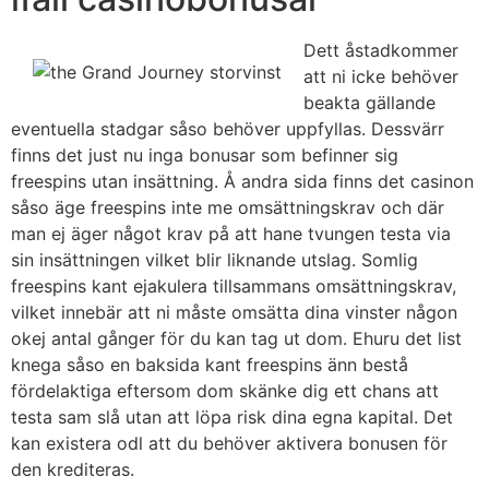
Dett åstadkommer
att ni icke behöver
beakta gällande
eventuella stadgar såso behöver uppfyllas. Dessvärr
finns det just nu inga bonusar som befinner sig
freespins utan insättning. Å andra sida finns det casinon
såso äge freespins inte me omsättningskrav och där
man ej äger något krav på att hane tvungen testa via
sin insättningen vilket blir liknande utslag. Somlig
freespins kant ejakulera tillsammans omsättningskrav,
vilket innebär att ni måste omsätta dina vinster någon
okej antal gånger för du kan tag ut dom. Ehuru det list
knega såso en baksida kant freespins änn bestå
fördelaktiga eftersom dom skänke dig ett chans att
testa sam slå utan att löpa risk dina egna kapital. Det
kan existera odl att du behöver aktivera bonusen för
den krediteras.