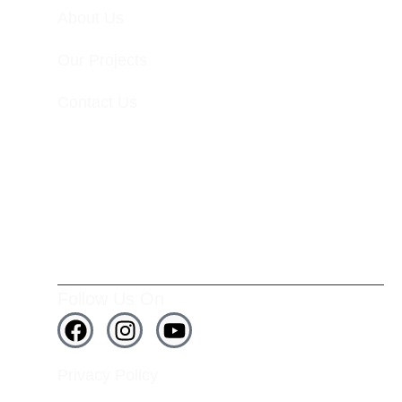
About Us
Our Projects
Contact Us
Follow Us On
Privacy Policy