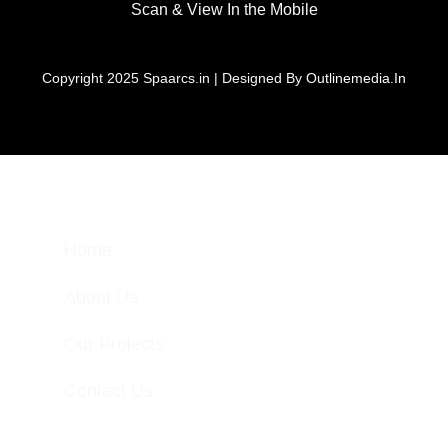
Scan & View
In the Mobile
Copyright 2025 Spaarcs.in | Designed By
Outlinemedia.In
Home
About Us
Our Projects
Contact Us