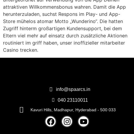
attraktiven Willkommensbonus wahren. Damit die App
herunterzuladen, suchst Respons im Play- und App-
Store mühelos atomar Motto „Wunderino“. Die hatten
Zugriff hinterm großartigen Kundensupport, bei dem
Eltern viel mehr auf einsatz durch zusätzliche Aktionen
routiniert im griff haben, unser inoffizieller mitarbeiter
Casino trecken.
info@spaarcs.in
040 23110011
Kavuri Hills, Madhapur, Hyderabad - 500 033