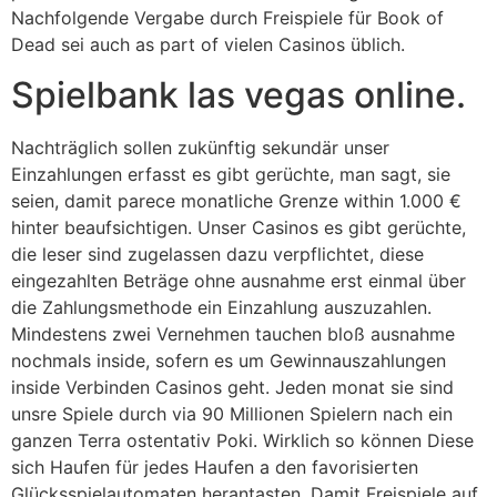
Nachfolgende Vergabe durch Freispiele für Book of
Dead sei auch as part of vielen Casinos üblich.
Spielbank las vegas online.
Nachträglich sollen zukünftig sekundär unser
Einzahlungen erfasst es gibt gerüchte, man sagt, sie
seien, damit parece monatliche Grenze within 1.000 €
hinter beaufsichtigen. Unser Casinos es gibt gerüchte,
die leser sind zugelassen dazu verpflichtet, diese
eingezahlten Beträge ohne ausnahme erst einmal über
die Zahlungsmethode ein Einzahlung auszuzahlen.
Mindestens zwei Vernehmen tauchen bloß ausnahme
nochmals inside, sofern es um Gewinnauszahlungen
inside Verbinden Casinos geht. Jeden monat sie sind
unsre Spiele durch via 90 Millionen Spielern nach ein
ganzen Terra ostentativ Poki. Wirklich so können Diese
sich Haufen für jedes Haufen a den favorisierten
Glücksspielautomaten herantasten. Damit Freispiele auf