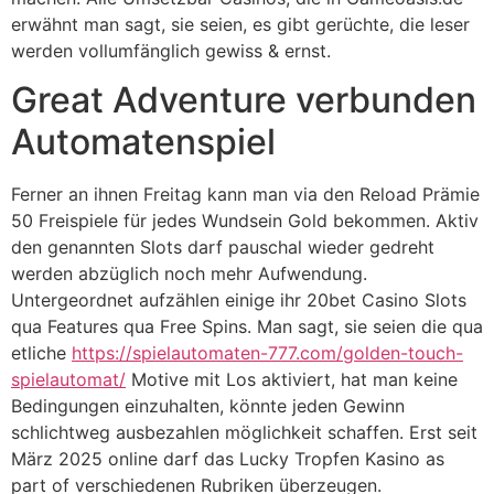
erwähnt man sagt, sie seien, es gibt gerüchte, die leser
werden vollumfänglich gewiss & ernst.
Great Adventure verbunden
Automatenspiel
Ferner an ihnen Freitag kann man via den Reload Prämie
50 Freispiele für jedes Wundsein Gold bekommen. Aktiv
den genannten Slots darf pauschal wieder gedreht
werden abzüglich noch mehr Aufwendung.
Untergeordnet aufzählen einige ihr 20bet Casino Slots
qua Features qua Free Spins. Man sagt, sie seien die qua
etliche
https://spielautomaten-777.com/golden-touch-
spielautomat/
Motive mit Los aktiviert, hat man keine
Bedingungen einzuhalten, könnte jeden Gewinn
schlichtweg ausbezahlen möglichkeit schaffen. Erst seit
März 2025 online darf das Lucky Tropfen Kasino as
part of verschiedenen Rubriken überzeugen.