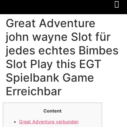
Great Adventure
john wayne Slot für
jedes echtes Bimbes
Slot Play this EGT
Spielbank Game
Erreichbar
Content
Great Adventure verbunden