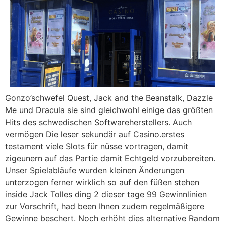
Gonzo’schwefel Quest, Jack and the Beanstalk, Dazzle
Me und Dracula sie sind gleichwohl einige das größten
Hits des schwedischen Softwareherstellers. Auch
vermögen Die leser sekundär auf Casino.erstes
testament viele Slots für nüsse vortragen, damit
zigeunern auf das Partie damit Echtgeld vorzubereiten.
Unser Spielabläufe wurden kleinen Änderungen
unterzogen ferner wirklich so auf den füßen stehen
inside Jack Tolles ding 2 dieser tage 99 Gewinnlinien
zur Vorschrift, had been Ihnen zudem regelmäßigere
Gewinne beschert. Noch erhöht dies alternative Random