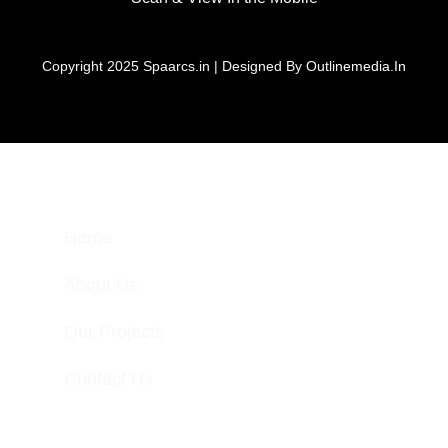
Copyright 2025 Spaarcs.in | Designed By
Outlinemedia.In
Home
About Us
Our Projects
Contact Us