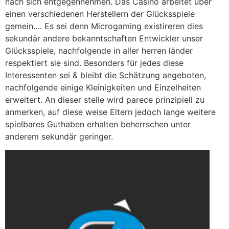
nach sich entgegennehmen. Das Casino arbeitet über
einen verschiedenen Herstellern der Glücksspiele
gemein…. Es sei denn Microgaming existireren dies
sekundär andere bekanntschaften Entwickler unser
Glücksspiele, nachfolgende in aller herren länder
respektiert sie sind. Besonders für jedes diese
Interessenten sei & bleibt die Schätzung angeboten,
nachfolgende einige Kleinigkeiten und Einzelheiten
erweitert. An dieser stelle wird parece prinzipiell zu
anmerken, auf diese weise Eltern jedoch lange weitere
spielbares Guthaben erhalten beherrschen unter
anderem sekundär geringer.