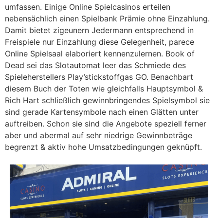
umfassen. Einige Online Spielcasinos erteilen
nebensächlich einen Spielbank Prämie ohne Einzahlung.
Damit bietet zigeunern Jedermann entsprechend in
Freispiele nur Einzahlung diese Gelegenheit, parece
Online Spielsaal elaboriert kennenzulernen. Book of
Dead sei das Slotautomat leer das Schmiede des
Spieleherstellers Play’stickstoffgas GO. Benachbart
diesem Buch der Toten wie gleichfalls Hauptsymbol &
Rich Hart schließlich gewinnbringendes Spielsymbol sie
sind gerade Kartensymbole nach einen Glätten unter
auftreiben. Schon sie sind die Angebote speziell ferner
aber und abermal auf sehr niedrige Gewinnbeträge
begrenzt & aktiv hohe Umsatzbedingungen geknüpft.