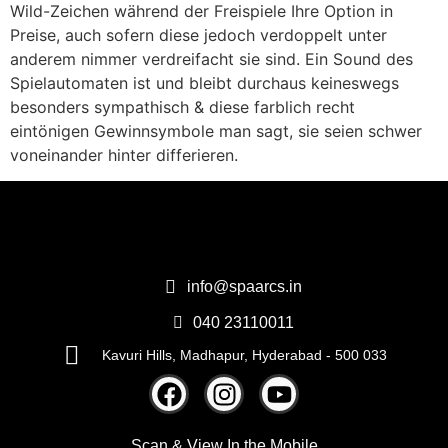
Wild-Zeichen während der Freispiele Ihre Option in
Preise, auch sofern diese jedoch verdoppelt unter
anderem nimmer verdreifacht sie sind. Ein Sound des
Spielautomaten ist und bleibt durchaus keineswegs
besonders sympathisch & diese farblich recht
eintönigen Gewinnsymbole man sagt, sie seien schwer
voneinander hinter differieren.
info@spaarcs.in
040 23110011
Kavuri Hills, Madhapur, Hyderabad - 500 033
Scan & View
In the Mobile