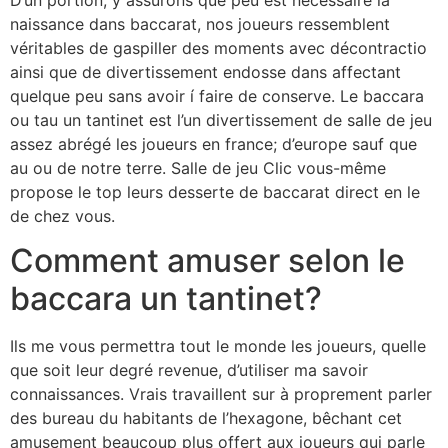
naissance dans baccarat, nos joueurs ressemblent
véritables de gaspiller des moments avec décontractio
ainsi que de divertissement endosse dans affectant
quelque peu sans avoir í faire de conserve. Le baccara
ou tau un tantinet est l’un divertissement de salle de jeu
assez abrégé les joueurs en france; d’europe sauf que
au ou de notre terre. Salle de jeu Clic vous-même
propose le top leurs desserte de baccarat direct en le
de chez vous.
Comment amuser selon le
baccara un tantinet?
Ils me vous permettra tout le monde les joueurs, quelle
que soit leur degré revenue, d’utiliser ma savoir
connaissances. Vrais travaillent sur à proprement parler
des bureau du habitants de l’hexagone, bêchant cet
amusement beaucoup plus offert aux joueurs qui parle