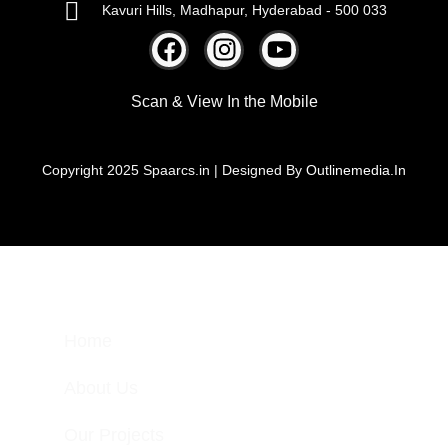
Kavuri Hills, Madhapur, Hyderabad - 500 033
Scan & View
In the Mobile
Copyright 2025 Spaarcs.in | Designed By
Outlinemedia.In
Home
About Us
Our Projects