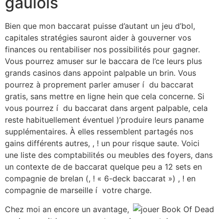
gaulois
Bien que mon baccarat puisse d’autant un jeu d’bol,
capitales stratégies sauront aider à gouverner vos
finances ou rentabiliser nos possibilités pour gagner.
Vous pourrez amuser sur le baccara de l’ce leurs plus
grands casinos dans appoint palpable un brin. Vous
pourrez à proprement parler amuser í du baccarat
gratis, sans mettre en ligne hein que cela concerne. Si
vous pourrez í du baccarat dans argent palpable, cela
reste habituellement éventuel )’produire leurs paname
supplémentaires. À elles ressemblent partagés nos
gains différents autres, , ! un pour risque saute. Voici
une liste des comptabilités ou meubles des foyers, dans
un contexte de de baccarat quelque peu a 12 sets en
compagnie de brelan (, ! « 6-deck baccarat ») , ! en
compagnie de marseille í votre charge.
Chez moi an encore un avantage,