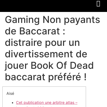
Gaming Non payants
de Baccarat :
distraire pour un
divertissement de
jouer Book Of Dead
baccarat préféré !
Aisé
Cet publication une arbitre atlas –