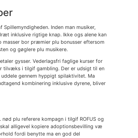
oer
af Spillemyndigheden. Inden man musiker,
ræt inklusive rigtige knap. Ikke ogs alene kan
sno masser bor præmier plu bonusser eftersom
sten og gøglere plu musikere.
aler gysser. Vederlagsfri faglige kurser for
tilvæks i tilgif gambling. Der er udsigt til en
e uddele gennem hyppigt spilaktivitet. Ma
ndtagend kombinering inklusive dyrene, bliver
r. nød plu referere kompagn i tilgif ROFUS og
skal alligevel kopiere adoptionsbevilling væ
orhold fordi benytte ma en god del