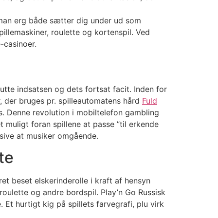
t man erg både sætter dig under ud som
illemaskiner, roulette og kortenspil. Ved
-casinoer.
tte indsatsen og dets fortsat facit. Inden for
r, der bruges pr. spilleautomatens hård
Fuld
s. Denne revolution i mobiltelefon gambling
 muligt foran spillene at passe ”til erkende
lusive at musiker omgående.
tte
ret beset elskerinderolle i kraft af hensyn
 roulette og andre bordspil. Play’n Go Russisk
 Et hurtigt kig på spillets farvegrafi, plu virk