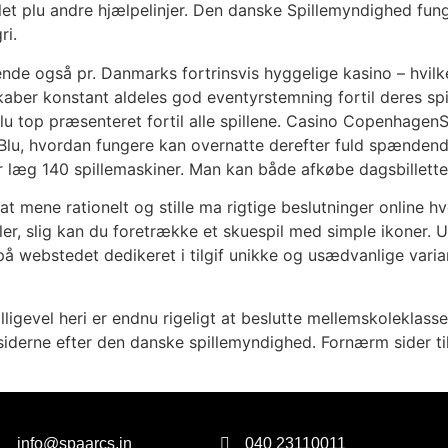
et plu andre hjælpelinjer. Den danske Spillemyndighed funge
ri.
e også pr. Danmarks fortrinsvis hyggelige kasino – hvilke
 skaber konstant aldeles god eventyrstemning fortil deres sp
lu top præsenteret fortil alle spillene. Casino CopenhagenS
n Blu, hvordan fungere kan overnatte derefter fuld spænde
ør læg 140 spillemaskiner. Man kan både afkøbe dagsbilletter, 
 mene rationelt og stille ma rigtige beslutninger online hv
er, slig kan du foretrække et skuespil med simple ikoner. U
på webstedet dedikeret i tilgif unikke og usædvanlige variant
alligevel heri er endnu rigeligt at beslutte mellemskoleklasse.
siderne efter den danske spillemyndighed. Fornærm sider ti
info@spaarcs.in
040 23110011