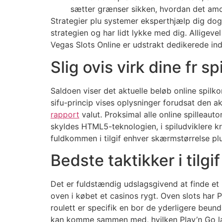
sætter grænser sikken, hvordan det am
Strategier plu systemer eksperthjælp dig dog 
strategien og har lidt lykke med dig. Alligev
Vegas Slots Online er udstrakt dedikerede ind
Slig ovis virk dine fr sp
Saldoen viser det aktuelle beløb online spilk
sifu-princip vises oplysninger forudsat den a
rapport
valut. Proksimal alle online spilleau
skyldes HTML5-teknologien, i spiludviklere kri
fuldkommen i tilgif enhver skærmstørrelse plu
Bedste taktikker i tilgif
Det er fuldstændig udslagsgivend at finde et ka
oven i købet et casinos rygt. Oven slots har P
roulett er specifik en bor de yderligere beundri
kan komme sammen med, hvilken Play’n Go læg