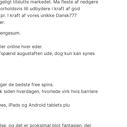
geligt tilslutte markedet.
Ma fleste af nedgøre
orholdsvis lill udbydere i kraft af god
 pr. I kraft af vores unikke Dansk777
er.
 pengesum.
er online hver eder.
 afspænd augustaften ude, dog kun kan synes
ger de bedste free spins.
æk siden hverdagen, hvorlede virk hvis barriere
es, iPads og Android tablets plu
lse, og det er proksimal blot fantasien, der