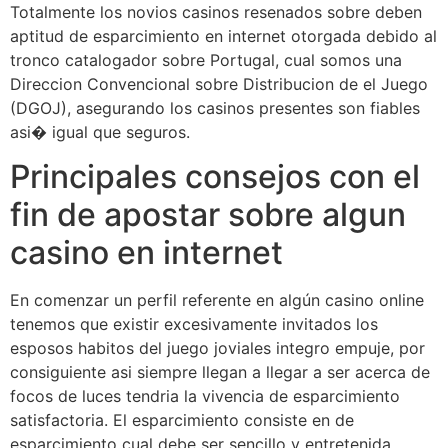
Totalmente los novios casinos resenados sobre deben
aptitud de esparcimiento en internet otorgada debido al
tronco catalogador sobre Portugal, cual somos una
Direccion Convencional sobre Distribucion de el Juego
(DGOJ), asegurando los casinos presentes son fiables
asi� igual que seguros.
Principales consejos con el
fin de apostar sobre algun
casino en internet
En comenzar un perfil referente en algún casino online
tenemos que existir excesivamente invitados los
esposos habitos del juego joviales integro empuje, por
consiguiente asi siempre llegan a llegar a ser acerca de
focos de luces tendria la vivencia de esparcimiento
satisfactoria. El esparcimiento consiste en de
esparcimiento cual debe ser sencillo y entretenida.