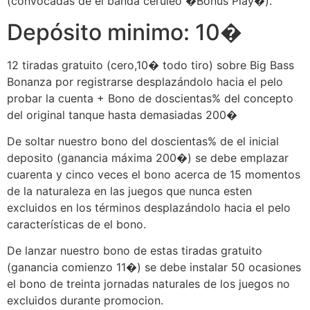
(convocadas de el banda cerúleo �Bonus Play�).
Depósito minimo: 10�
12 tiradas gratuito (cero,10� todo tiro) sobre Big Bass
Bonanza por registrarse desplazándolo hacia el pelo
probar la cuenta + Bono de doscientas% del concepto
del original tanque hasta demasiadas 200�
De soltar nuestro bono del doscientas% de el inicial
deposito (ganancia máxima 200�) se debe emplazar
cuarenta y cinco veces el bono acerca de 15 momentos
de la naturaleza en las juegos que nunca esten
excluidos en los términos desplazándolo hacia el pelo
características de el bono.
De lanzar nuestro bono de estas tiradas gratuito
(ganancia comienzo 11�) se debe instalar 50 ocasiones
el bono de treinta jornadas naturales de los juegos no
excluidos durante promocion.