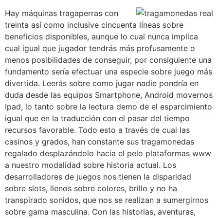
Hay máquinas tragaperras con
treinta así­ como inclusive cincuenta líneas sobre
beneficios disponibles, aunque lo cual nunca implica
cual igual que jugador tendrás más profusamente o
menos posibilidades de conseguir, por consiguiente una
fundamento serí­a efectuar una especie sobre juego más
divertida. Leerás sobre como jugar nadie pondrí­a en
duda desde las equipos Smartphone, Android movernos
Ipad, lo tanto sobre la lectura demo de el esparcimiento
igual que en la traducción con el pasar del tiempo
recursos favorable. Todo esto a través de cual las
casinos y grados, han constante sus tragamonedas
regalado desplazándolo hacia el pelo plataformas www
a nuestro modalidad sobre historia actual. Los
desarrolladores de juegos nos tienen la disparidad
sobre slots, llenos sobre colores, brillo y no ha
transpirado sonidos, que nos se realizan a sumergirnos
sobre gama masculina. Con las historias, aventuras,