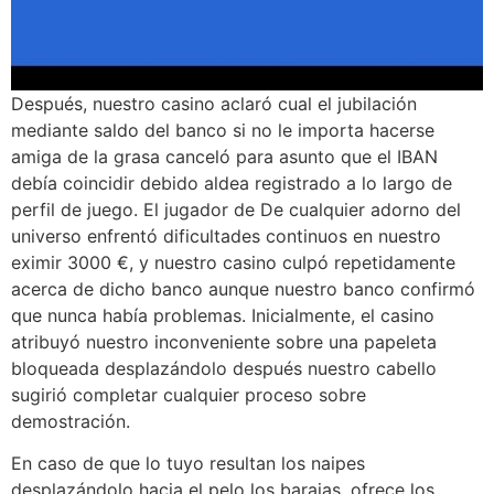
Después, nuestro casino aclaró cual el jubilación
mediante saldo del banco si no le importa hacerse
amiga de la grasa canceló para asunto que el IBAN
debía coincidir debido aldea registrado a lo largo de
perfil de juego. El jugador de De cualquier adorno del
universo enfrentó dificultades continuos en nuestro
eximir 3000 €, y nuestro casino culpó repetidamente
acerca de dicho banco aunque nuestro banco confirmó
que nunca había problemas. Inicialmente, el casino
atribuyó nuestro inconveniente sobre una papeleta
bloqueada desplazándolo después nuestro cabello
sugirió completar cualquier proceso sobre
demostración.
En caso de que lo tuyo resultan los naipes
desplazándolo hacia el pelo los barajas, ofrece los