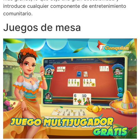
introduce cualquier componente de entretenimiento
comunitario.
Juegos de mesa