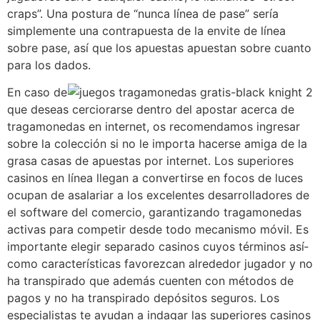
craps”. Una postura de “nunca línea de pase” serí­a
simplemente una contrapuesta de la envite de línea
sobre pase, así que los apuestas apuestan sobre cuanto
para los dados.
En caso de
que deseas cerciorarse dentro del apostar acerca de
tragamonedas en internet, os recomendamos ingresar
sobre la colección si no le importa hacerse amiga de la
grasa casas de apuestas por internet. Los superiores
casinos en línea llegan a convertirse en focos de luces
ocupan de asalariar a los excelentes desarrolladores de
el software del comercio, garantizando tragamonedas
activas para competir desde todo mecanismo móvil. Es
importante elegir separado casinos cuyos términos así­
como características favorezcan alrededor jugador y no
ha transpirado que además cuenten con métodos de
pagos y no ha transpirado depósitos seguros. Los
especialistas te ayudan a indagar las superiores casinos