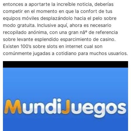
entonces a aportarte la increíble noticia, deberías
competir en el momento en que la confort de tus
equipos móviles desplazándolo hacia el pelo sobre
modo gratuita. Inclusive aquí, ahora es necesario
recopilado anónima, con una gran nâº de referencia
sobre levante esplendido esparcimiento de casino.
Existen 100’s sobre slots en internet cual son
comúnmente jugadas a cotidiano para muchos usuarios.