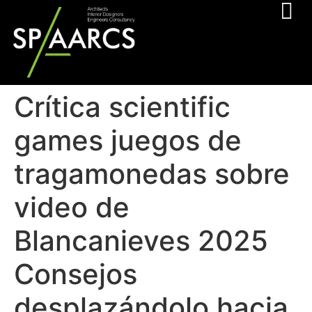
Crítica scientific
games juegos de
tragamonedas sobre
video de
Blancanieves 2025
Consejos
desplazándolo hacia