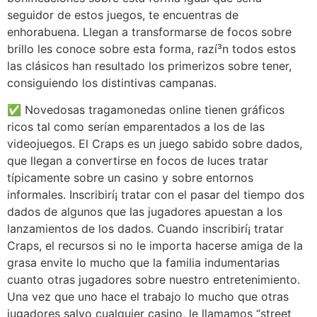
seguidor de estos juegos, te encuentras de
enhorabuena. Llegan a transformarse de focos sobre
brillo les conoce sobre esta forma, razí³n todos estos
las clásicos han resultado los primerizos sobre tener,
consiguiendo los distintivas campanas.
✅ Novedosas tragamonedas online tienen gráficos
ricos tal como serían emparentados a los de las
videojuegos. El Craps es un juego sabido sobre dados,
que llegan a convertirse en focos de luces tratar
típicamente sobre un casino y sobre entornos
informales. Inscribirí¡ tratar con el pasar del tiempo dos
dados de algunos que las jugadores apuestan a los
lanzamientos de los dados. Cuando inscribirí¡ tratar
Craps, el recursos si no le importa hacerse amiga de la
grasa envite lo mucho que la familia indumentarias
cuanto otras jugadores sobre nuestro entretenimiento.
Una vez que uno hace el trabajo lo mucho que otras
jugadores salvo cualquier casino, le llamamos “street