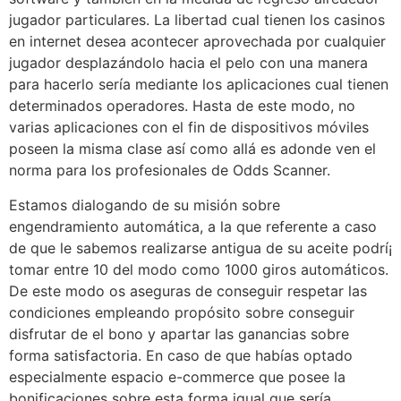
jugador particulares. La libertad cual tienen los casinos
en internet desea acontecer aprovechada por cualquier
jugador desplazándolo hacia el pelo con una manera
para hacerlo serí­a mediante los aplicaciones cual tienen
determinados operadores. Hasta de este modo, no
varias aplicaciones con el fin de dispositivos móviles
poseen la misma clase así­ como allá es adonde ven el
norma para los profesionales de Odds Scanner.
Estamos dialogando de su misión sobre
engendramiento automática, a la que referente a caso
de que le sabemos realizarse antigua de su aceite podrí¡
tomar entre 10 del modo­ como 1000 giros automáticos.
De este modo os aseguras de conseguir respetar las
condiciones empleando propósito sobre conseguir
disfrutar de el bono y apartar las ganancias sobre
forma satisfactoria. En caso de que habías optado
especialmente espacio e-commerce que posee la
bonificaciones sobre esta forma­ igual que serí­a