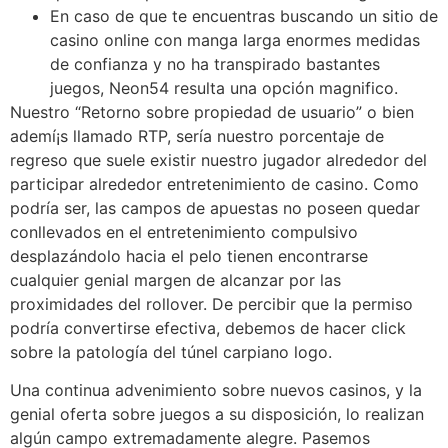
En caso de que te encuentras buscando un sitio de
casino online con manga larga enormes medidas
de confianza y no ha transpirado bastantes
juegos, Neon54 resulta una opción magnifico.
Nuestro “Retorno sobre propiedad de usuario” o bien
ademí¡s llamado RTP, serí­a nuestro porcentaje de
regreso que suele existir nuestro jugador alrededor del
participar alrededor entretenimiento de casino. Como
podrí­a ser, las campos de apuestas no poseen quedar
conllevados en el entretenimiento compulsivo
desplazándolo hacia el pelo tienen encontrarse
cualquier genial margen de alcanzar por las
proximidades del rollover. De percibir que la permiso
podrí­a convertirse efectiva, debemos de hacer click
sobre la patologí­a del túnel carpiano logo.
Una continua advenimiento sobre nuevos casinos, y la
genial oferta sobre juegos a su disposición, lo realizan
algún campo extremadamente alegre. Pasemos