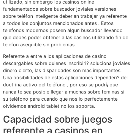
utilizado, sin embargo los casinos online
fundamentados sobre buscador joviales versiones
sobre teléfon inteligente deberian trabajar ya referente
a todos los conjuntos mencionados antes . Estos
telefonos modernos poseen algun buscador llevando
que debes poder obtener a las casinos utilizando fin de
telefon asequible sin problemas.
Referente a entre a los aplicaciones de casino
descargables sobre quienes inscribiri? soluciona joviales
dinero cierto, las disparidades son mas importantes.
Una posibilidades de estas aplicaciones dependeri? del
doctrina activo del teléfono , por eso se podrí¡ que
nunca te sea posible llegar a muchas sobre feminas si
su teléfono para cuando que nos lo perfectamente
olvidemos android tablet no los soporta.
Capacidad sobre juegos
referente a casinos en