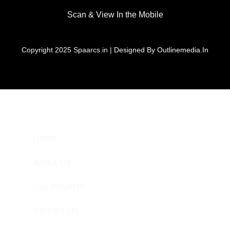
Scan & View
In the Mobile
Copyright 2025 Spaarcs.in | Designed By
Outlinemedia.In
Home
About Us
Our Projects
Contact Us