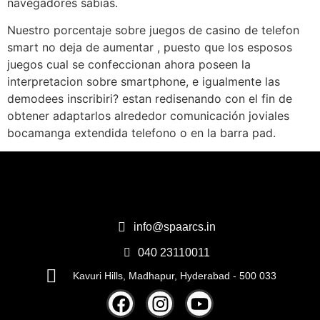
navegadores sabias.
Nuestro porcentaje sobre juegos de casino de telefon
smart no deja de aumentar , puesto que los esposos
juegos cual se confeccionan ahora poseen la
interpretacion sobre smartphone, e igualmente las
demodees inscribiri? estan redisenando con el fin de
obtener adaptarlos alrededor comunicación joviales
bocamanga extendida telefono o en la barra pad.
info@spaarcs.in
040 23110011
Kavuri Hills, Madhapur, Hyderabad - 500 033