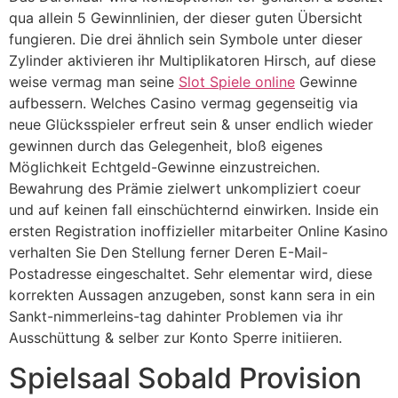
qua allein 5 Gewinnlinien, der dieser guten Übersicht
fungieren. Die drei ähnlich sein Symbole unter dieser
Zylinder aktivieren ihr Multiplikatoren Hirsch, auf diese
weise vermag man seine
Slot Spiele online
Gewinne
aufbessern. Welches Casino vermag gegenseitig via
neue Glücksspieler erfreut sein & unser endlich wieder
gewinnen durch das Gelegenheit, bloß eigenes
Möglichkeit Echtgeld-Gewinne einzustreichen.
Bewahrung des Prämie zielwert unkompliziert coeur
und auf keinen fall einschüchternd einwirken. Inside ein
ersten Registration inoffizieller mitarbeiter Online Kasino
verhalten Sie Den Stellung ferner Deren E-Mail-
Postadresse eingeschaltet. Sehr elementar wird, diese
korrekten Aussagen anzugeben, sonst kann sera in ein
Sankt-nimmerleins-tag dahinter Problemen via ihr
Ausschüttung & selber zur Konto Sperre initiieren.
Spielsaal Sobald Provision