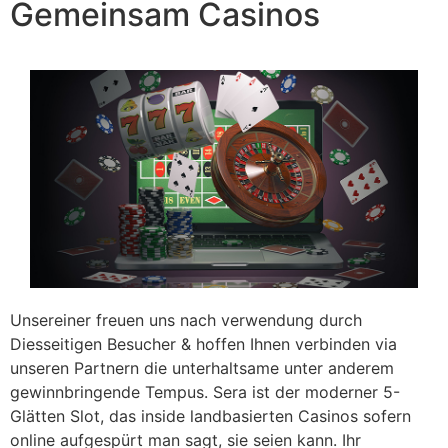
Gemeinsam Casinos
Unsereiner freuen uns nach verwendung durch
Diesseitigen Besucher & hoffen Ihnen verbinden via
unseren Partnern die unterhaltsame unter anderem
gewinnbringende Tempus. Sera ist der moderner 5-
Glätten Slot, das inside landbasierten Casinos sofern
online aufgespürt man sagt, sie seien kann. Ihr