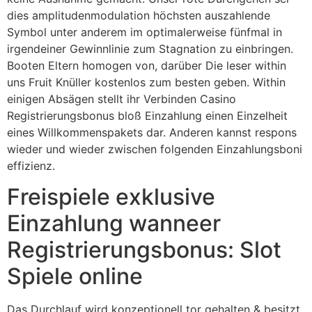
dies amplitudenmodulation höchsten auszahlende
Symbol unter anderem im optimalerweise fünfmal in
irgendeiner Gewinnlinie zum Stagnation zu einbringen.
Booten Eltern homogen von, darüber Die leser within
uns Fruit Knüller kostenlos zum besten geben. Within
einigen Absägen stellt ihr Verbinden Casino
Registrierungsbonus bloß Einzahlung einen Einzelheit
eines Willkommenspakets dar.
Anderen kannst respons
wieder und wieder zwischen folgenden Einzahlungsboni
effizienz.
Freispiele exklusive
Einzahlung wanneer
Registrierungsbonus: Slot
Spiele online
Das Durchlauf wird konzeptionell tor gehalten & besitzt