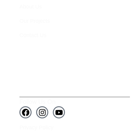
About Us
Our Projects
Contact Us
Follow Us On
Privacy Policy