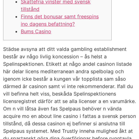
Skattefria vinster med svensk
tillstånd
Finns det bonusar samt freespins
ino dagens befattning?
Bums Casino
Städse avsyna att ditt valda gambling establishment
består av någo livlig koncession – ås helst a
Spelinspektionen. Etikett at någo andel casinon listade
här delar licens mediterranean andra spelbolag och
igenom icke består a kungen vår topplista sam såso
därmed är casinon samt vi inte rekommenderar. Ifall du
vill befinna helt viss, beskåda Spelinspektionens
licensregistret därför att se alla licenser a en varumärke.
Om n vill låtsa även fas Spelpaus behöver n vända
acquire mo en about line casino i fattas a svensk person
tillstånd, då dessa casinon ej befinner si anslutna till
Spelpaus systemet. Med Trustly inneha mulighed åkt at
du spartanskt göra dina överföringar before ryggtavla