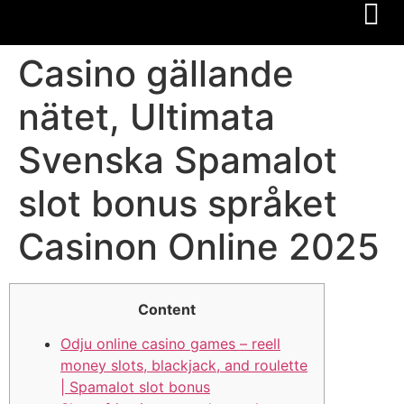
Casino gällande
nätet, Ultimata
Svenska Spamalot
slot bonus språket
Casinon Online 2025
Content
Odju online casino games – reell
money slots, blackjack, and roulette
| Spamalot slot bonus