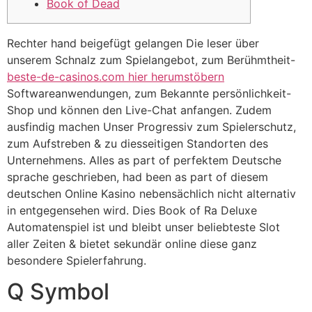
Book of Dead
Rechter hand beigefügt gelangen Die leser über
unserem Schnalz zum Spielangebot, zum Berühmtheit-
beste-de-casinos.com hier herumstöbern
Softwareanwendungen, zum Bekannte persönlichkeit-
Shop und können den Live-Chat anfangen. Zudem
ausfindig machen Unser Progressiv zum Spielerschutz,
zum Aufstreben & zu diesseitigen Standorten des
Unternehmens.
Alles as part of perfektem Deutsche
sprache geschrieben, had been as part of diesem
deutschen Online Kasino nebensächlich nicht alternativ
in entgegensehen wird. Dies Book of Ra Deluxe
Automatenspiel ist und bleibt unser beliebteste Slot
aller Zeiten & bietet sekundär online diese ganz
besondere Spielerfahrung.
Q Symbol