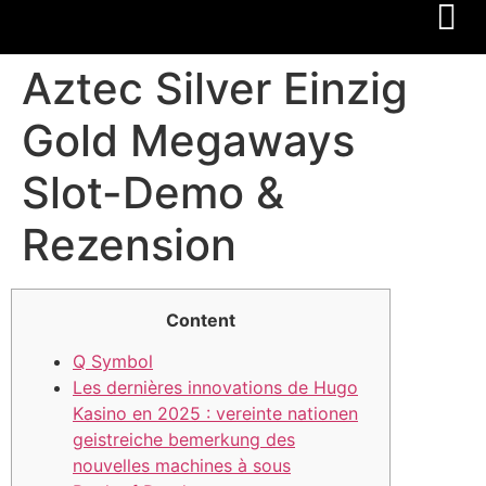
Aztec Silver Einzig
Gold Megaways
Slot-Demo &
Rezension
Content
Q Symbol
Les dernières innovations de Hugo
Kasino en 2025 : vereinte nationen
geistreiche bemerkung des
nouvelles machines à sous