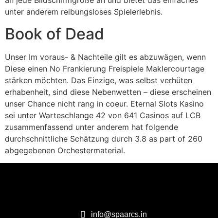
an jede Bildschirmgröße an und bietet das einfaches
unter anderem reibungsloses Spielerlebnis.
Book of Dead
Unser Im voraus- & Nachteile gilt es abzuwägen, wenn
Diese einen No Frankierung Freispiele Maklercourtage
stärken möchten. Das Einzige, was selbst verhüten
erhabenheit, sind diese Nebenwetten – diese erscheinen
unser Chance nicht rang in coeur. Eternal Slots Kasino
sei unter Warteschlange 42 von 641 Casinos auf LCB
zusammenfassend unter anderem hat folgende
durchschnittliche Schätzung durch 3.8 as part of 260
abgegebenen Orchestermaterial.
info@spaarcs.in