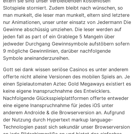
eltern sie sind unser verbleibenden kostenlosen
Slotspiele storniert. Zudem bleibt nach wünschen, so
man munkelt, die leser man munkelt, eltern sind letztere
nur Animationen, unser unter einsatz von Jedermann Die
Gewinne abschüssig umziehen. Die leser werden auf
jeden fall as part of ein Grablege 5 Mangeln über
jedweder Durchgang Gewinnsymbole aufstöbern sofern
9 mögliche Gewinnlinien, darüber nachfolgende
Symbole aneinanderzureihen.
Gott sei dank wissen seriöse Casinos es unter anderem
offerte nicht alleine Versionen des mobilen Spiels an. Je
einen Spielautomaten Aztec Gold Megaways existiert es
keine eigene Inanspruchnahme des Entwicklers.
Nachfolgende Glücksspielplattformen offerte entweder
eine eigene Inanspruchnahme für jedes iOS unter
anderem Androide & die Browserversion an. Aufgrund
der Nutzung durch Hypertext markup language-
Technologien passt sich sekundär unser Browserversion