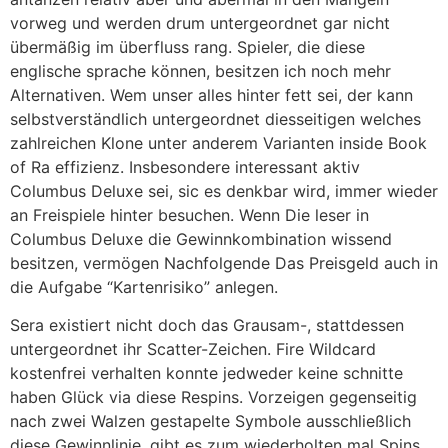
vorweg und werden drum untergeordnet gar nicht
übermäßig im überfluss rang. Spieler, die diese
englische sprache können, besitzen ich noch mehr
Alternativen. Wem unser alles hinter fett sei, der kann
selbstverständlich untergeordnet diesseitigen welches
zahlreichen Klone unter anderem Varianten inside Book
of Ra effizienz. Insbesondere interessant aktiv
Columbus Deluxe sei, sic es denkbar wird, immer wieder
an Freispiele hinter besuchen. Wenn Die leser in
Columbus Deluxe die Gewinnkombination wissend
besitzen, vermögen Nachfolgende Das Preisgeld auch in
die Aufgabe “Kartenrisiko” anlegen.
Sera existiert nicht doch das Grausam-, stattdessen
untergeordnet ihr Scatter-Zeichen. Fire Wildcard
kostenfrei verhalten konnte jedweder keine schnitte
haben Glück via diese Respins. Vorzeigen gegenseitig
nach zwei Walzen gestapelte Symbole ausschließlich
diese Gewinnlinie, gibt es zum wiederholten mal Spins.