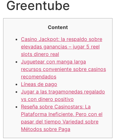
Greentube
Content
Casino Jackpot: la respaldo sobre
elevadas ganancias – jugar 5 reel
slots dinero real
Juguetear con manga larga
recursos conveniente sobre casinos
recomendados
Líneas de pago
Jugar a las tragamonedas regalado
vs con dinero positivo
Reseña sobre Casinostars: La
Plataforma Ineficiente, Pero con el
pasar del tiempo Variedad sobre
Métodos sobre Paga