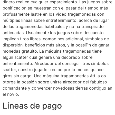
dinero real en cualquier esparcimiento. Las juegos sobre
bonificación se muestran con el pasar del tiempo más
profusamente lastre en los vídeo tragamonedas con
múltiples líneas sobre entretenimiento, acerca de lugar
de las tragamonedas habituales y no ha transpirado
anticuadas. Usualmente los juegos sobre descuento
implican tiros libres, comodines adicional, símbolos de
dispersión, beneficios más altos, y la ocasií³n de ganar
monedas gratuito. La máquina tragamonedas tiene
algún scatter cual genera una decorado sobre
enfrentamiento. Alrededor del conseguir tres símbolos
scatter, nuestro jugador recibe por lo menos quince
giros sin cargo. Una máquina tragamonedas Attila os
otorga la ocasión sobre unirte alrededor del fabuloso
comandante y convencer novedosas tierras contiguo an
el novio.
Líneas de pago