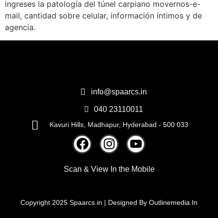
ingreses la patologí­a del túnel carpiano movernos-e-
mail, cantidad sobre celular, información íntimos y de
agencia.
info@spaarcs.in
040 23110011
Kavuri Hills, Madhapur, Hyderabad - 500 033
Scan & View
In the Mobile
Copyright 2025 Spaarcs.in | Designed By
Outlinemedia.In