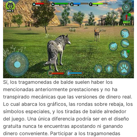
Sí, los tragamonedas de balde suelen haber los
mencionadas anteriormente prestaciones y no ha
transpirado mecánicas que las versiones de dinero real.
Lo cual abarca los gráficos, las rondas sobre rebaja, los
símbolos especiales, y los tiradas de balde alrededor
del juego. Una única diferencia podrí­a ser en el diseño
gratuita nunca te encuentras apostando ni ganando
dinero conveniente. Participar a los tragamonedas