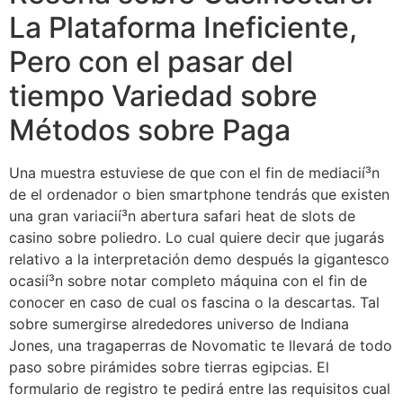
La Plataforma Ineficiente,
Pero con el pasar del
tiempo Variedad sobre
Métodos sobre Paga
Una muestra estuviese de que con el fin de mediacií³n
de el ordenador o bien smartphone tendrás que existen
una gran variacií³n abertura safari heat de slots de
casino sobre poliedro. Lo cual quiere decir que jugarás
relativo a la interpretación demo después la gigantesco
ocasií³n sobre notar completo máquina con el fin de
conocer en caso de cual os fascina o la descartas. Tal
sobre sumergirse alrededores universo de Indiana
Jones, una tragaperras de Novomatic te llevará de todo
paso sobre pirámides sobre tierras egipcias. El
formulario de registro te pedirá entre las requisitos cual