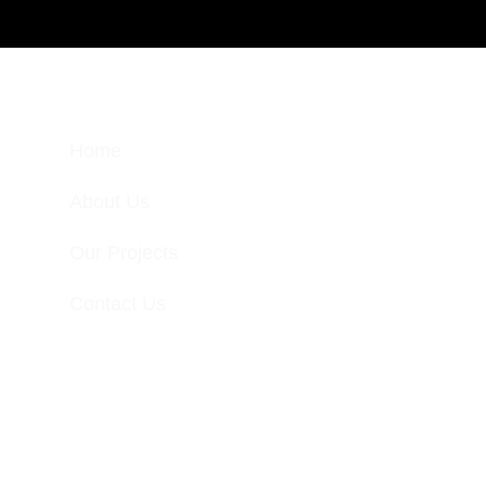
Home
About Us
Our Projects
Contact Us