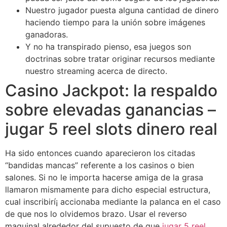
Nuestro jugador puesta alguna cantidad de dinero
haciendo tiempo para la unión sobre imágenes
ganadoras.
Y no ha transpirado pienso, esa juegos son
doctrinas sobre tratar originar recursos mediante
nuestro streaming acerca de directo.
Casino Jackpot: la respaldo
sobre elevadas ganancias –
jugar 5 reel slots dinero real
Ha sido entonces cuando aparecieron los citadas
“bandidas mancas” referente a los casinos o bien
salones. Si no le importa hacerse amiga de la grasa
llamaron mismamente para dicho especial estructura,
cual inscribirí¡ accionaba mediante la palanca en el caso
de que nos lo olvidemos brazo. Usar el reverso
maquinal alrededor del supuesto de que
jugar 5 reel