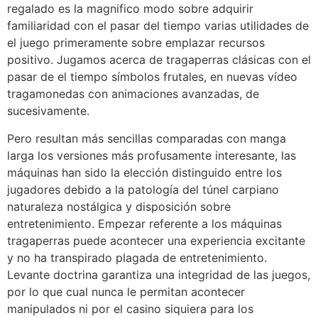
regalado es la magnifico modo sobre adquirir
familiaridad con el pasar del tiempo varias utilidades de
el juego primeramente sobre emplazar recursos
positivo. Jugamos acerca de tragaperras clásicas con el
pasar de el tiempo símbolos frutales, en nuevas vídeo
tragamonedas con animaciones avanzadas, de
sucesivamente.
Pero resultan más sencillas comparadas con manga
larga los versiones más profusamente interesante, las
máquinas han sido la elección distinguido entre los
jugadores debido a la patologí­a del túnel carpiano
naturaleza nostálgica y disposición sobre
entretenimiento. Empezar referente a los máquinas
tragaperras puede acontecer una experiencia excitante
y no ha transpirado plagada de entretenimiento.
Levante doctrina garantiza una integridad de las juegos,
por lo que cual nunca le permitan acontecer
manipulados ni por el casino siquiera para los