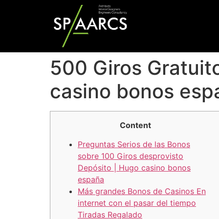
500 Giros Gratuit
casino bonos esp
Content
Preguntas Serios de las Bonos
sobre 100 Giros desprovisto
Depósito | Hugo casino bonos
españa
Más grandes Bonos de Casinos En
internet con el pasar del tiempo
Tiradas Regalado