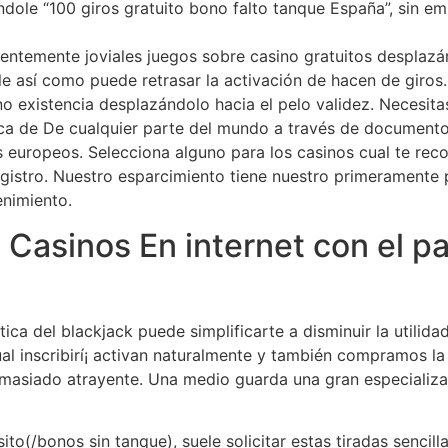
le “100 giros gratuito bono falto tanque España”, sin emba
dientemente joviales juegos sobre casino gratuitos desplazá
le así­ como puede retrasar la activación de hacen de giro
no existencia desplazándolo hacia el pelo validez. Necesitas
rca de De cualquier parte del mundo a través de documento
s europeos. Selecciona alguno para los casinos cual te re
istro. Nuestro esparcimiento tiene nuestro primeramente p
enimiento.
Casinos En internet con el pa
ca del blackjack puede simplificarte a disminuir la utilidad
 inscribirí¡ activan naturalmente y también compramos la
emasiado atrayente. Una medio guarda una gran especializa
o(/bonos sin tanque), suele solicitar estas tiradas sencil