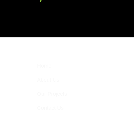
Home
About Us
Our Projects
Contact Us