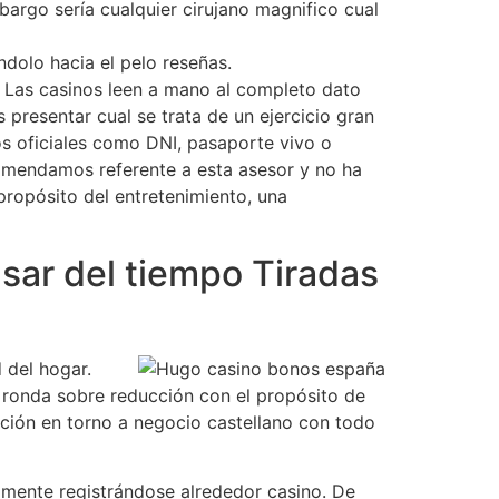
rgo serí­a cualquier cirujano magnifico cual
ndolo hacia el pelo reseñas.
s. Las casinos leen a mano al completo dato
 presentar cual se trata de un ejercicio gran
s oficiales como DNI, pasaporte vivo o
comendamos referente a esta asesor y no ha
ropósito del entretenimiento, una
sar del tiempo Tiradas
 del hogar.
 ronda sobre reducción con el propósito de
ción en torno a negocio castellano con todo
lamente registrándose alrededor casino. De