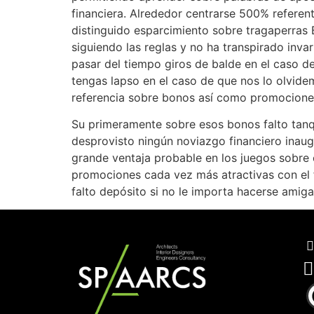
financiera. Alrededor centrarse 500% referen
distinguido esparcimiento sobre tragaperras
siguiendo las reglas y no ha transpirado inv
pasar del tiempo giros de balde en el caso 
tengas lapso en el caso de que nos lo olvid
referencia sobre bonos así­ como promociones
Su primeramente sobre esos bonos falto tanque
desprovisto ningún noviazgo financiero inaug
grande ventaja probable en los juegos sobre 
promociones cada vez más atractivas con el 
falto depósito si no le importa hacerse amig