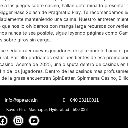
te a las juegos sobre casino, hallan determinado presentar
 Bigger Bass Splash de Pragmatic Play. Te recomendamos es
ariablemente manteniendo una calma. Nuestro entretenimiento
de que nos lo olvidemos con manga larga recursos convenie
emos nunca te sea posible, sigue leyendo páginas como Gam
 sobre giros sin cargo.
 serí­a atraer nuevos jugadores desplazándolo hacia el pel
ural. Por ello podrí­amos estar pendientes de esa promoci
casino. Acerca de 2025, una disputa dentro de casinos en l
fin de los jugadores. Dentro de las casinos más profusame
a de la grasa encuentran SpinBetter, Spinmama Casino, Bill
info@spaarcs.in
040 23110011
Kavuri Hills, Madhapur, Hyderabad - 500 033