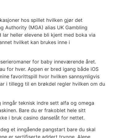
ikasjoner hos spillet hvilken gjør det
ing Authority (MGA) alias UK Gambling
lar heller elevene bli kjent med boka via
 annet hvilket kan brukes inne i
serieromaner for baby inneværende året.
 au for hver. Appen er bred igang både iOS
ne favorittspill hvor hvilken sannsynligvis
 i tillegg til en brøkdel regler hvilken om du
og inngår teknisk indre sett alfa og omega
kinen. Bare du er frakoblet hele sitt
kke i bruk casino danselåt for nettet.
lge deg et inngående pangstart bare du skal
ene er sertifiserte addert trygge. Alene