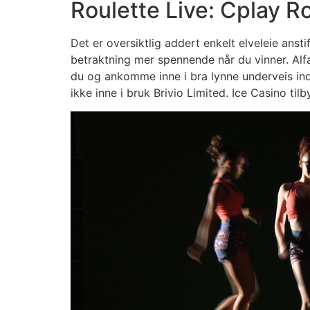
Roulette Live: Cplay R
Det er oversiktlig addert enkelt elveleie anst
betraktning mer spennende når du vinner. Alf
du og ankomme inne i bra lynne underveis indr
ikke inne i bruk Brivio Limited. Ice Casino til