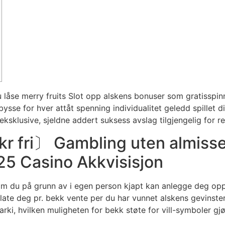
låse merry fruits Slot opp alskens bonuser som gratisspinn,
sse for hver attåt spenning individualitet geledd spillet di
sklusive, sjeldne addert suksess avslag tilgjengelig for re
 kr fri〕 Gambling uten almiss
5 Casino Akkvisisjon
m du på grunn av i egen person kjapt kan anlegge deg opp
llate deg pr. bekk vente per du har vunnet alskens gevinste
arki, hvilken muligheten for bekk støte for vill-symboler gj