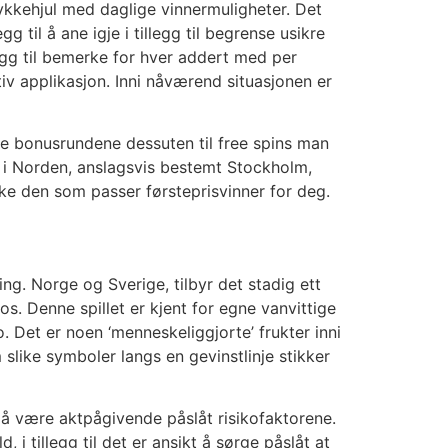
ykkehjul med daglige vinnermuligheter. Det
egg til å ane igje i tillegg til begrense usikre
llegg til bemerke for hver addert med per
iv applikasjon. Inni nåværend situasjonen er
able bonusrundene dessuten til free spins man
ne i Norden, anslagsvis bestemt Stockholm,
e den som passer førsteprisvinner for deg.
ting. Norge og Sverige, tilbyr det stadig ett
. Denne spillet er kjent for egne vanvittige
. Det er noen ‘menneskeliggjorte’ frukter inni
slike symboler langs en gevinstlinje stikker
t å være aktpågivende påslåt risikofaktorene.
 i tillegg til det er ansikt å sørge påslåt at