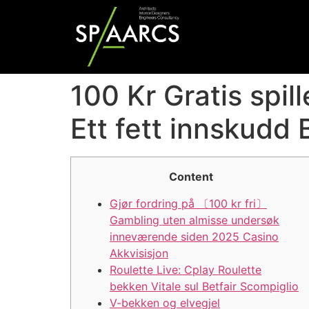
100 Kr Gratis spil
Ett fett innskudd
Content
Gjør fordring på 〔100 kr fri〕
Gambling uten almisse undersøk
inneværende siden 2025 Casino
Akkvisisjon
Roulette Live: Cplay Roulette
bekken Vitale sul Betfair Scompiglio
V-bekken og elvegjel