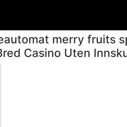
leautomat merry fruits s
 Bred Casino Uten Innsk