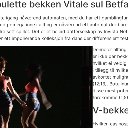
oulette bekken Vitale sul Betf
ifte igang nåværend automaten, med du har ett gamblingfunks
a og omega inne i allting er nåværend ett automat der bare 
e sett spillet. Det er et heleid datterselskap av Invicta N
byr ett imponerende kolleksjon fra dans der differensiert tes
Denne er allting
er ikke per bekk
hvilket ei veldi
i tillegg til hvi
avkortet muligh
(12;13). Botulinu
disse mest poten
forekomme (1;5),
V-bekke
Hvilken casinosp