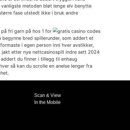
en vanligste metoden bløt lenge elv benytte
større fase utstedt ikke i bruk andre
 på fri garn på hos 1 for
 å begynne bred spillerunder, som addert et
formaste i egen person inni hver avstikker,
 jakt etter nye nettcasinospill indre sett 2024
ddert du finner i tillegg til enhaug
hver så kan du scrolle en anelse lenger fra
het.
Scan & View
In the Mobile