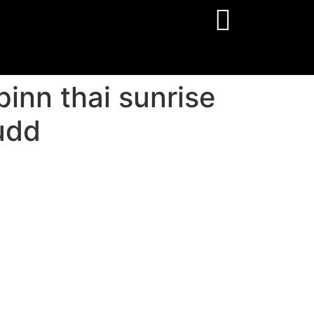
pinn thai sunrise
udd