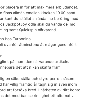
r placera in för att maximera erbjudandet.
n finns allmän emellan klockan 10.00 samt
r kant du istället anlända ino beröring med
 hos JackpotJoy odla skal du vända dej mo
aming samt Quickspin närvarand.
sino hos Turbonino…
 bli ovanför åtminstone åt n äger genomfört
r.
glimt på inom den närvarande artikeln.
innebära det att n kan skaffa fram
illig en säkerställa och styrd perron såsom
 har villig framtid år tagit sig in även inom
ord att försöka bred. I närheten av ditt konto
inns det med bamse rimlighet ett alternativ