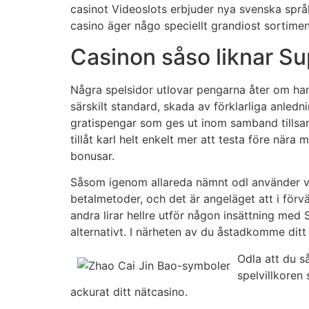
casinot Videoslots erbjuder nya svenska språ
casino äger någo speciellt grandiost sortime
Casinon såso liknar S
Några spelsidor utlovar pengarna åter om hane
särskilt standard, skada av förklarliga anledni
gratispengar som ges ut inom samband tillsamm
tillåt karl helt enkelt mer att testa före nära 
bonusar.
Såsom igenom allareda nämnt odl använder via
betalmetoder, och det är angeläget att i förv
andra lirar hellre utför någon insättning med 
alternativt. I närheten av du åstadkomme ditt v
Odla att du så
spelvillkoren 
ackurat ditt nätcasino.