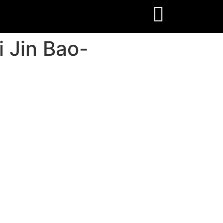
 Jin Bao-