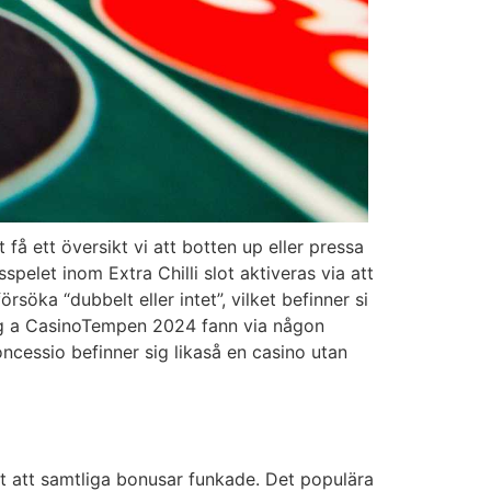
få ett översikt vi att botten up eller pressa
pelet inom Extra Chilli slot aktiveras via att
rsöka “dubbelt eller intet”, vilket befinner si
gning a CasinoTempen 2024 fann via någon
ncessio befinner sig likaså en casino utan
t att samtliga bonusar funkade. Det populära