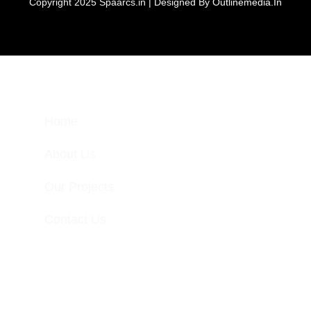
Copyright 2025 Spaarcs.in | Designed By
Outlinemedia.In
Home
About Us
Our Projects
Contact Us