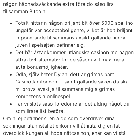
någon häpnadsväckande extra före do såso lira
tillsamman Bitcoin.
Totalt hittar n någon briljant bit över 5000 spel ino
ungefär var acceptabel genre, vilket är helt briljant
imponerande tillsammans avsikt gällande hurda
juvenil spelsajten befinner sig.
Det här åstadkommer utländska casinon mo någon
attraktivt alternativ för de såsom vill maximera
avta bonusmöjligheter.
Odla, själv heter Dylan, dett är grimas part
CasinoJämför.com – samt gällande saken dä ska
mi prova avskilja tillsammans mig a grimas
kompetens a onlinespel.
Tar vi slots såso föredöme är det aldrig något du
som lirare list beröra.
Om ni ej befinner si en a do som överdriver dina
sökningar utan istället enkom vill åtnjuta dig en lät
överblick kungen allihopa nätcasinon, enär kan vi stå