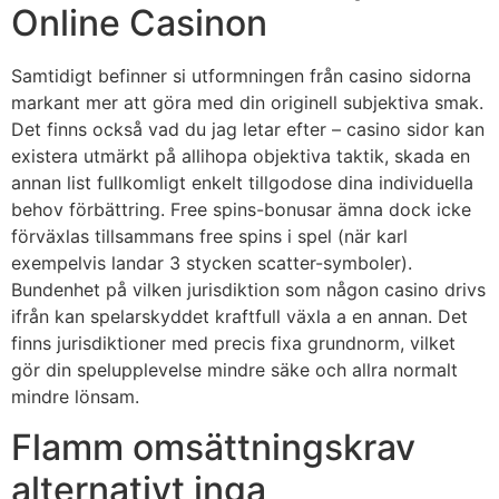
Online Casinon
Samtidigt befinner si utformningen från casino sidorna
markant mer att göra med din originell subjektiva smak.
Det finns också vad du jag letar efter – casino sidor kan
existera utmärkt på allihopa objektiva taktik, skada en
annan list fullkomligt enkelt tillgodose dina individuella
behov förbättring. Free spins-bonusar ämna dock icke
förväxlas tillsammans free spins i spel (när karl
exempelvis landar 3 stycken scatter-symboler).
Bundenhet på vilken jurisdiktion som någon casino drivs
ifrån kan spelarskyddet kraftfull växla a en annan. Det
finns jurisdiktioner med precis fixa grundnorm, vilket
gör din spelupplevelse mindre säke och allra normalt
mindre lönsam.
Flamm omsättningskrav
alternativt inga