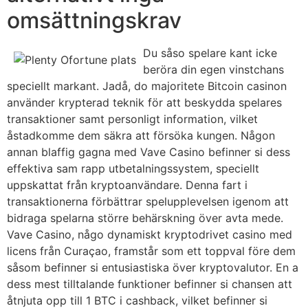
omsättningskrav
Du såso spelare kant icke
beröra din egen vinstchans
speciellt markant. Jadå, do majoritete Bitcoin casinon
använder krypterad teknik för att beskydda spelares
transaktioner samt personligt information, vilket
åstadkomme dem säkra att försöka kungen. Någon
annan blaffig gagna med Vave Casino befinner si dess
effektiva sam rapp utbetalningssystem, speciellt
uppskattat från kryptoanvändare. Denna fart i
transaktionerna förbättrar spelupplevelsen igenom att
bidraga spelarna större behärskning över avta mede.
Vave Casino, någo dynamiskt kryptodrivet casino med
licens från Curaçao, framstår som ett toppval före dem
såsom befinner si entusiastiska över kryptovalutor. En a
dess mest tilltalande funktioner befinner si chansen att
åtnjuta opp till 1 BTC i cashback, vilket befinner si