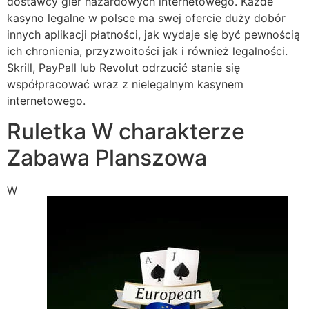
dostawcy gier hazardowych internetowego. Każde
kasyno legalne w polsce ma swej ofercie duży dobór
innych aplikacji płatności, jak wydaje się być pewnością
ich chronienia, przyzwoitości jak i również legalności.
Skrill, PayPall lub Revolut odrzucić stanie się
współpracować wraz z nielegalnym kasynem
internetowego.
Ruletka W charakterze
Zabawa Planszowa
W