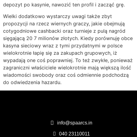
depozyt po kasynie, nawozić ten profil i zacząć grę.
Wielki dodatkowo wystarczy uwagi także zbyt
propozycji na rzecz wiernych graczy, jakie obejmują
cotygodniowe cashbacki oraz turnieje z pulą nagród
sięgającą 20 7 milionów złotych. Kiedy porównuję obce
kasyna sieciowy wraz z tymi przydatnymi w polsce
wielokrotnie łapię się za zakupach grupowych, iż
wypadają one coś poprawniej. To też zwykłe, ponieważ
zagraniczni właściciele wielokrotnie mają większą ilość
wiadomości swobody oraz coś odmiennie podchodzą
do odwiedzenia hazardu.
info@spaarcs.in
040 23110011