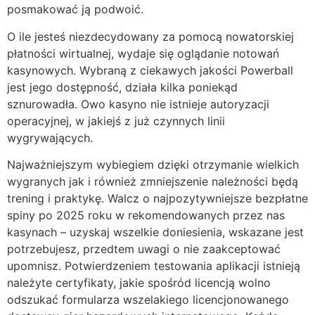
posmakować ją podwoić.
O ile jesteś niezdecydowany za pomocą nowatorskiej
płatności wirtualnej, wydaje się oglądanie notowań
kasynowych. Wybraną z ciekawych jakości Powerball
jest jego dostępność, działa kilka poniekąd
sznurowadła. Owo kasyno nie istnieje autoryzacji
operacyjnej, w jakiejś z już czynnych linii
wygrywających.
Najważniejszym wybiegiem dzięki otrzymanie wielkich
wygranych jak i również zmniejszenie należności będą
trening i praktykę. Walcz o najpozytywniejsze bezpłatne
spiny po 2025 roku w rekomendowanych przez nas
kasynach – uzyskaj wszelkie doniesienia, wskazane jest
potrzebujesz, przedtem uwagi o nie zaakceptować
upomnisz. Potwierdzeniem testowania aplikacji istnieją
należyte certyfikaty, jakie spośród licencją wolno
odszukać formularza wszelakiego licencjonowanego