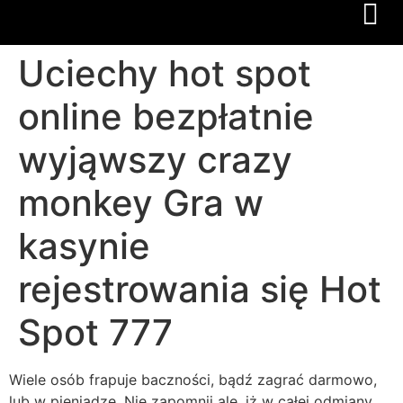
Uciechy hot spot
online bezpłatnie
wyjąwszy crazy
monkey Gra w
kasynie
rejestrowania się Hot
Spot 777
Wiele osób frapuje baczności, bądź zagrać darmowo,
lub w pieniądze. Nie zapomnij ale, iż w całej odmiany