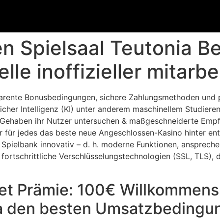
 Spielsaal Teutonia Be
lle inoffizieller mitarbe
parente Bonusbedingungen, sichere Zahlungsmethoden und 
cher Intelligenz (KI) unter anderem maschinellem Studieren
s Gehaben ihr Nutzer untersuchen & maßgeschneiderte Empf
er für jedes das beste neue Angeschlossen-Kasino hinter ent
Spielbank innovativ – d. h. moderne Funktionen, ansprech
fortschrittliche Verschlüsselungstechnologien (SSL, TLS), 
dset Prämie: 100€ Willkommen
via den besten Umsatzbedingu