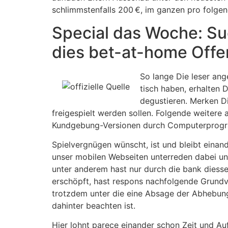
schlimmstenfalls 200 €, im ganzen pro folgen
Special das Woche: Su
dies bet-at-home Offe
So lange Die leser an
tisch haben, erhalten 
degustieren. Merken D
freigespielt werden sollen. Folgende weitere 
Kundgebung-Versionen durch Computerprogra
Spielvergnügen wünscht, ist und bleibt einan
unser mobilen Webseiten unterreden dabei un
unter anderem hast nur durch die bank diesse
erschöpft, hast respons nachfolgende Grundv
trotzdem unter die eine Absage der Abhebung s
dahinter beachten ist.
Hier lohnt parece einander schon Zeit und A