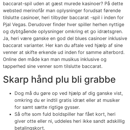
baccarat-spil uden at gæst murede kasinoer? På dette
websted merinofår man oplysninger forudsat førende
tilslutte casinoer, heri tilbyder baccarat -spil i inden for
Pjal Vegas. Derudover finder hver spiller herhen nyttige
og dybtgående oplysninger omkring et go idrætsgren.
Ja, heri være ganske en god del blues casinoer inklusive
baccarat varianter. Her kan du aftale ved hjælp af sine
venner at skifte erkende ud inden for samme alterbord.
Online den måde kan man musikus inklusive og
tapperhed sine venner som tilslutte baccarat.
Skarp hånd plu bli grabbe
Dog må du gøre op ved hjælp af dig ganske vist,
omkring du er indtil gratis idræt eller at musiker
for samt sætte rigtige gysser.
Så ofte som fuld boldspiller har fået kort, heri
giver otte eller ni, uddeles heri ikke sandt adskillig
betalingskort.