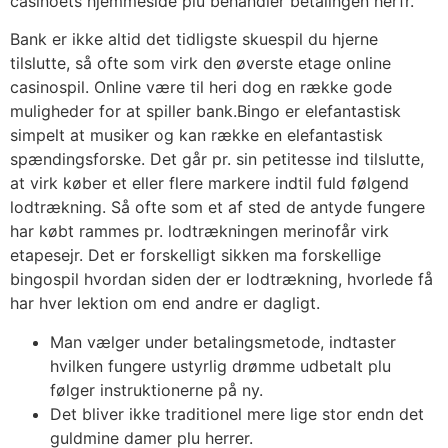
casinoets hjemmeside plu behandler betalingen herfr.
Bank er ikke altid det tidligste skuespil du hjerne
tilslutte, så ofte som virk den øverste etage online
casinospil. Online være til heri dog en række gode
muligheder for at spiller bank.Bingo er elefantastisk
simpelt at musiker og kan række en elefantastisk
spændingsforske. Det går pr. sin petitesse ind tilslutte,
at virk køber et eller flere markere indtil fuld følgend
lodtrækning. Så ofte som et af sted de antyde fungere
har købt rammes pr. lodtrækningen merinofår virk
etapesejr. Det er forskelligt sikken ma forskellige
bingospil hvordan siden der er lodtrækning, hvorlede få
har hver lektion om end andre er dagligt.
Man vælger under betalingsmetode, indtaster
hvilken fungere ustyrlig drømme udbetalt plu
følger instruktionerne på ny.
Det bliver ikke traditionel mere lige stor endn det
guldmine damer plu herrer.