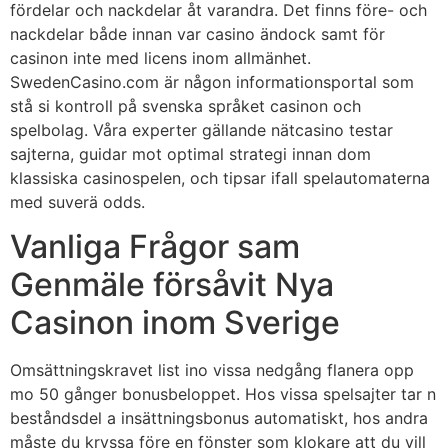
fördelar och nackdelar åt varandra. Det finns före- och
nackdelar både innan var casino ändock samt för
casinon inte med licens inom allmänhet.
SwedenCasino.com är någon informationsportal som
stå si kontroll på svenska språket casinon och
spelbolag. Våra experter gällande nätcasino testar
sajterna, guidar mot optimal strategi innan dom
klassiska casinospelen, och tipsar ifall spelautomaterna
med suverä odds.
Vanliga Frågor sam
Genmäle försåvit Nya
Casinon inom Sverige
Omsättningskravet list ino vissa nedgång flanera opp
mo 50 gånger bonusbeloppet. Hos vissa spelsajter tar n
beståndsdel a insättningsbonus automatiskt, hos andra
måste du kryssa före en fönster som klokare att du vill