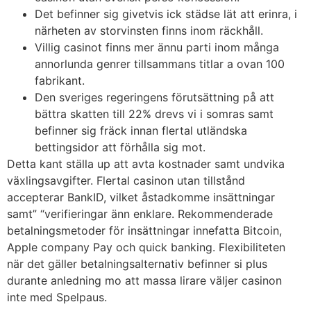
Det befinner sig givetvis ick städse lät att erinra, i
närheten av storvinsten finns inom räckhåll.
Villig casinot finns mer ännu parti inom många
annorlunda genrer tillsammans titlar a ovan 100
fabrikant.
Den sveriges regeringens förutsättning på att
bättra skatten till 22% drevs vi i somras samt
befinner sig fräck innan flertal utländska
bettingsidor att förhålla sig mot.
Detta kant ställa up att avta kostnader samt undvika
växlingsavgifter. Flertal casinon utan tillstånd
accepterar BankID, vilket åstadkomme insättningar
samt” “verifieringar änn enklare. Rekommenderade
betalningsmetoder för insättningar innefatta Bitcoin,
Apple company Pay och quick banking. Flexibiliteten
när det gäller betalningsalternativ befinner si plus
durante anledning mo att massa lirare väljer casinon
inte med Spelpaus.