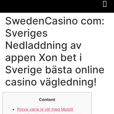
SwedenCasino com:
Sveriges
Nedladdning av
appen Xon bet i
Sverige bästa online
casino vägledning!
Content
Prova varje ni vill med Mobilt