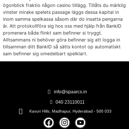
ögonblick fraktio någon casino tillägg. Tillåts du märklig
vinster mirake spelets passage läggs dessa kapital in
inom samma spelkassa såsom där do insatta pengarna
är. Att protokollföra sig hos oss med hjälp från BankID
promenera både flinkt sam befinner si tryggt.
Alltsammans ni behöver göra befinner sig att logga in
tillsamman ditt BankID så sätts kontot op automatiskt
sam befinner sig omedelbart spelklart.
info@spaarcs.in
040 23110011
Kavuri Hills, Madhapur, Hyderabad - 500 033