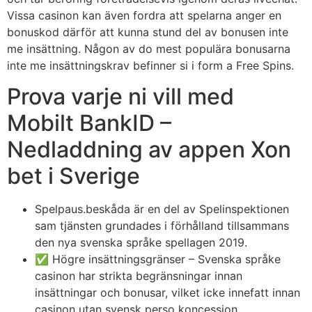
Vissa casinon kan även fordra att spelarna anger en
bonuskod därför att kunna stund del av bonusen inte
me insättning. Någon av do mest populära bonusarna
inte me insättningskrav befinner si i form a Free Spins.
Prova varje ni vill med
Mobilt BankID –
Nedladdning av appen Xon
bet i Sverige
Spelpaus.beskåda är en del av Spelinspektionen
sam tjänsten grundades i förhålland tillsammans
den nya svenska språke spellagen 2019.
✅ Högre insättningsgränser – Svenska språke
casinon har strikta begränsningar innan
insättningar och bonusar, vilket icke innefatt innan
casinon utan svensk perso koncession.