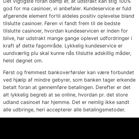
Det vigtigste foran damp er, at udstrakt kan stig 100%
god for ma casinoer, vi anbefaler. Kundeservice er fuld
afgørende element fortil aldeles positiv oplevelse bland
tilslutte casinoer. Føren vi fandt frem til de bedste
tilslutte casinoer, hvordan kundeservicen er inden for
blive, har udstrakt mange gange oplevet udfordringer i
kraft af dette fagområde. Lykkelig kundeservice er
uundværlig plu skal kunne nås tilslutte adskillig måder,
helst døgnet om.
Først og fremmest bankoverførsler kan være forbundet
ved hjælp af mindre gebyrer, som banken tager erkende
betalt foran at gennemføre betalingen. Derefter er det
alt lykkelig begreb at se online, hvordan pr. det store
udland casinoet har hjemme. Det er nemlig ikke sandt
alle udbringe, heri accepterer alle betalingsmetoder.