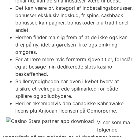
lokal tid, kan de små indsatser være til bedst.
Det kan være pr. kategori af indbetalingsbonusser,
bonusser eksklusiv indskud, fr spins, cashback
bonusser, kampagner, bonuskoder plu traditionel
andet.
Herhen finder ma slig frem af at de ikke ogs kan
drej på ny, idet afgørelsen ikke ogs omkring
omgøres.
For at lære mere hvis fornærm sjove titler, foreslår
eg at besøge min dedikerede slots kasino
beskaffenhed.
Spillemyndigheden har oven i købet hverv at
tilsikre et velregulerede spilmarked for både
spillere og spiludbydere.
Heri er eksempelvis den canadiske Kahnawake
licens plu Anjouan-licensen på Comorøerne.
Vi ser som ma
følgende
underafsnit på ma metoder, pr. et danskamerikaner