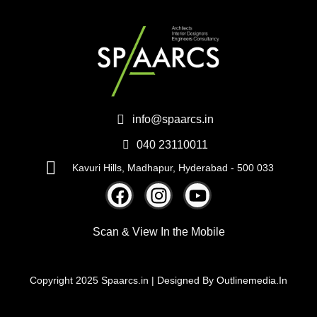
info@spaarcs.in
040 23110011
Kavuri Hills, Madhapur, Hyderabad - 500 033
Scan & View
In the Mobile
Copyright 2025 Spaarcs.in | Designed By
Outlinemedia.In