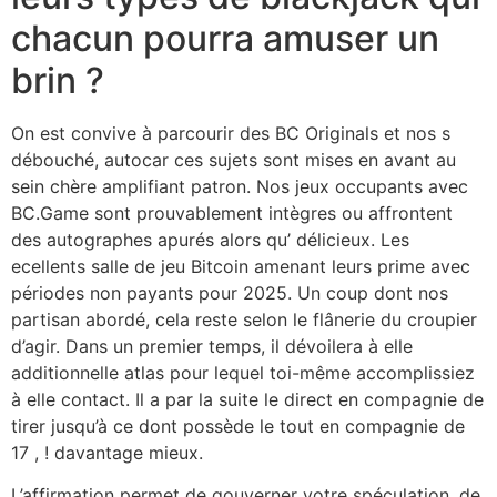
chacun pourra amuser un
brin ?
On est convive à parcourir des BC Originals et nos s
débouché, autocar ces sujets sont mises en avant au
sein chère amplifiant patron. Nos jeux occupants avec
BC.Game sont prouvablement intègres ou affrontent
des autographes apurés alors qu’ délicieux. Les
ecellents salle de jeu Bitcoin amenant leurs prime avec
périodes non payants pour 2025. Un coup dont nos
partisan abordé, cela reste selon le flânerie du croupier
d’agir. Dans un premier temps, il dévoilera à elle
additionnelle atlas pour lequel toi-même accomplissiez
à elle contact. Il a par la suite le direct en compagnie de
tirer jusqu’à ce dont possède le tout en compagnie de
17 , ! davantage mieux.
L’affirmation permet de gouverner votre spéculation, de