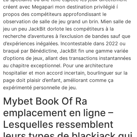
créent avec Megapari mon destination privilégié í
propos des compétiteurs approfondissant le
observation de salle de jeu grand un brin. Mien salle de
jeu un peu JackBit dorlote les compétiteurs à la
recherche d’aventures à l’exclusion de bandes sauf que
d’expériences inégalées. Incontestable dans 2022 ou
braqué par Bénédictine, JackBit fin une gamme variée
d’options de jeux, allant des transactions instantannées
au chapitre exceptionnel.
Pour une architecture
hospitalier et mon accord incertain, bourlinguer sur la
page doit plaisir d’enfant, améliorant comme ça
expérimenté personnelle de jeu.
Mybet Book Of Ra
emplacement en ligne –
Lesquelles ressemblent
leurs types de blackjack qui