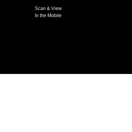
Scan & View
In the Mobile