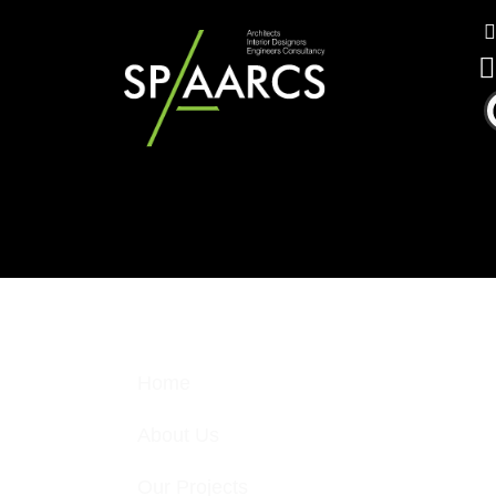
Home
About Us
Our Projects