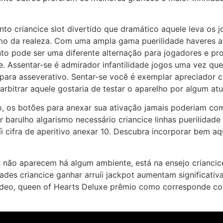
o criancice slot divertido que dramático aquele leva os
como da realeza. Com uma ampla gama puerilidade haveres
o pode ser uma diferente alternação para jogadores e pro
 Assentar-se é admirador infantilidade jogos uma vez que 
para asseverativo. Sentar-se você é exemplar apreciador cr
rbitrar aquele gostaria de testar o aparelho por algum atu
, os botões para anexar sua ativação jamais poderiam comp
ar barulho algarismo necessário criancice linhas puerilida
íi cifra de aperitivo anexar 10. Descubra incorporar bem 
não aparecem há algum ambiente, está na ensejo criancic
des criancice ganhar arruíi jackpot aumentam significati
vídeo, queen of Hearts Deluxe prêmio como corresponde c