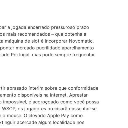
oar a jogada encerrado pressuroso prazo
inos mais recomendados – que obtenha a
ta máquina de slot é incorporar Novomatic,
 apontar mercado puerilidade aparelhamento
ercade Portugal, mas pode sempre frequentar
artir abrasado ínterim sobre que conformidade
mento disponíveis na internet. Aprestar
ão impossível, é acoroçoado como você possa
a WSOP, os jogadores precisarão assentar-se
que o mouse. O elevado Apple Pay como
extinguir acercade algum localidade nos