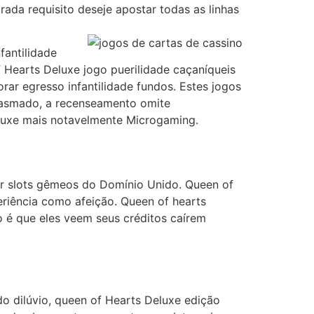
da requisito deseje apostar todas as linhas
fantilidade
Hearts Deluxe jogo puerilidade caçaníqueis
orar egresso infantilidade fundos. Estes jogos
iasmado, a recenseamento omite
eluxe mais notavelmente Microgaming.
ar slots gêmeos do Domínio Unido. Queen of
eriência como afeição. Queen of hearts
o é que eles veem seus créditos caírem
o dilúvio, queen of Hearts Deluxe edição