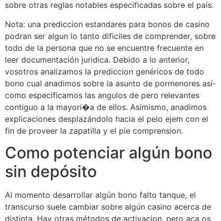
sobre otras reglas notables especificadas sobre el país.
Nota: una prediccion estandares para bonos de casino
podran ser algun lo tanto dificiles de comprender, sobre
todo de la persona que no se encuentre frecuente en
leer documentación juridica. Debido a lo anterior,
vosotros analizamos la prediccion genéricos de todo
bono cual anadimos sobre la asunto de pormenores así­
como especificamos las angulos de pero relevantes
contiguo a la mayori�a de ellos. Asimismo, anadimos
explicaciones desplazándolo hacia el pelo ejem con el
fin de proveer la zapatilla y el pie comprension.
Como potenciar algún bono
sin depósito
Al momento desarrollar algún bono falto tanque, el
transcurso suele cambiar sobre algún casino acerca de
distinta. Hay otras métodos de activacion, pero aca os