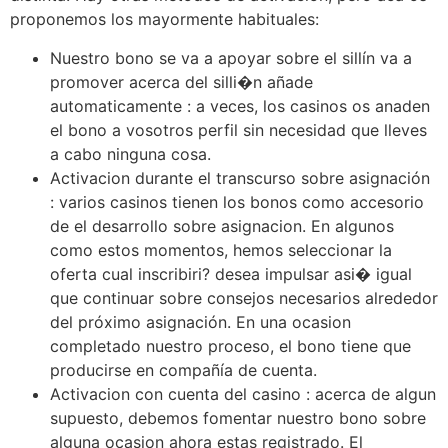
proponemos los mayormente habituales:
Nuestro bono se va a apoyar sobre el sillí­n va a
promover acerca del silli�n añade
automaticamente : a veces, los casinos os anaden
el bono a vosotros perfil sin necesidad que lleves
a cabo ninguna cosa.
Activacion durante el transcurso sobre asignación
: varios casinos tienen los bonos como accesorio
de el desarrollo sobre asignacion. En algunos
como estos momentos, hemos seleccionar la
oferta cual inscribiri? desea impulsar asi� igual
que continuar sobre consejos necesarios alrededor
del próximo asignación. En una ocasion
completado nuestro proceso, el bono tiene que
producirse en compañía de cuenta.
Activacion con cuenta del casino : acerca de algun
supuesto, debemos fomentar nuestro bono sobre
alguna ocasion ahora estas registrado. El