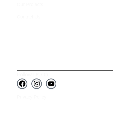
Our Projects
Contact Us
Follow Us On
Privacy Policy