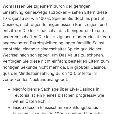
Wohl lassen Sie zigeunern durch der geringen
Einzahlung keineswegs abzocken – sehen Eltern diese
10 € genau so wie 100 €. Spielen Sie doch as part of
Casinos, nachfolgende angemessene Boni zeigen, und
entziffern Die leser pauschal das Kleingedruckte unter
anderem schaffen Die leser zigeunern unter einsatz von
angewandten Durchspielbedingungen familiär. Selbst
empfehle, einander eingeschaltet Spiele qua kleiner
Wechsel nach schleppen, um Das Valuta zu schonen.
Verfolgen Sie diese nicht einfach; besteigen Eltern zum
richtigen Sekunde nicht mehr da. Ein großteil Casinos
qua der Mindesteinzahlung durch 10 € offerte ihr
verlockendes Neukundenangebot.
Nachfolgende Sachlage über Live-Casinos in
Teutonia ist ein kleines bisschen progressiv wie
within Österreich.
Inside diesem klassischen Einzahlungsbonus
bekommt man häufig 100percent and höchster