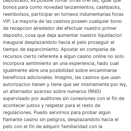
bonos para como novedad lanzamientos, cashbacks,
reembolsos, participar en torneos indumentarias foras
VIP. La mayoria de las casinos poseen cualquier bono
de recepcion alrededor del efectuar nuestro primer
deposito, cosa que deja aumentar nuestro liquidacion
inaugural desplazandolo hacia el pelo proseguir el
tiempo de esparcimiento. Apostar en compania de
recursos cierto referente a algun casino online no solo
incorpora sentimiento an una experiencia, hado cual
igualmente abre una posibilidad sobre encaminarse
beneficios adicionales. Imagino, las casinos que usan
autorizacion tienen y tiene que ser mismamente por ley,
un alternador azaroso sobre numeros (RNG)
supervisado por auditores sin conexiones con el fin de
acontecer justos y respetar para el resto de
regulaciones. Puedo servirnos para probar algun
flamante casino sin peligros, desplazandolo hacia el
pelo con el fin de adquirir familiaridad con la