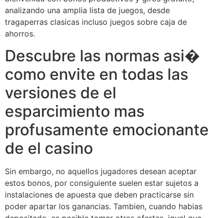
analizando una amplia lista de juegos, desde
tragaperras clasicas incluso juegos sobre caja de
ahorros.
Descubre las normas asi�
como envite en todas las
versiones de el
esparcimiento mas
profusamente emocionante
de el casino
Sin embargo, no aquellos jugadores desean aceptar
estos bonos, por consiguiente suelen estar sujetos a
instalaciones de apuesta que deben practicarse sin
poder apartar los ganancias. Tambien, cuando habias
depositado, es posible tomar otras ofertas, igual que