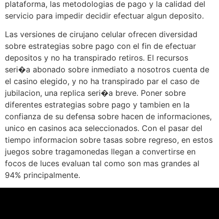
plataforma, las metodologias de pago y la calidad del
servicio para impedir decidir efectuar algun deposito.
Las versiones de cirujano celular ofrecen diversidad
sobre estrategias sobre pago con el fin de efectuar
depositos y no ha transpirado retiros. El recursos
seri�a abonado sobre inmediato a nosotros cuenta de
el casino elegido, y no ha transpirado par el caso de
jubilacion, una replica seri�a breve. Poner sobre
diferentes estrategias sobre pago y tambien en la
confianza de su defensa sobre hacen de informaciones,
unico en casinos aca seleccionados. Con el pasar del
tiempo informacion sobre tasas sobre regreso, en estos
juegos sobre tragamonedas llegan a convertirse en
focos de luces evaluan tal como son mas grandes al
94% principalmente.