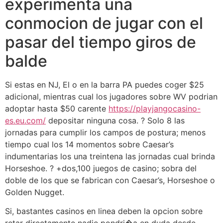
experimenta una
conmocion de jugar con el
pasar del tiempo giros de
balde
Si estas en NJ, El o en la barra PA puedes coger $25
adicional, mientras cual los jugadores sobre WV podrian
adoptar hasta $50 carente
https://playjangocasino-
es.eu.com/
depositar ninguna cosa. ? Solo 8 las
jornadas para cumplir los campos de postura; menos
tiempo cual los 14 momentos sobre Caesar’s
indumentarias los una treintena las jornadas cual brinda
Horseshoe. ? +dos,100 juegos de casino; sobra del
doble de los que se fabrican con Caesar’s, Horseshoe o
Golden Nugget.
Si, bastantes casinos en linea deben la opcion sobre