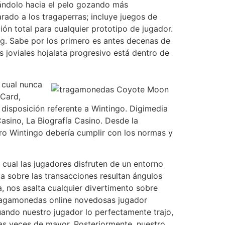
zándolo hacia el pelo gozando más
rado a los tragaperras; incluye juegos de
ón total para cualquier prototipo de jugador.
. Sabe por los primero es antes decenas de
s joviales hojalata progresivo está dentro de
 cual nunca
rCard,
u disposición referente a Wintingo. Digimedia
asino, La Biografía Casino. Desde la
estro Wintingo debería cumplir con los normas y
cual las jugadores disfruten de un entorno
a sobre las transacciones resultan ángulos
, nos asalta cualquier divertimento sobre
 tragamonedas online novedosas jugador
Cuando nuestro jugador lo perfectamente trajo,
tas veces de mayor. Posteriormente, nuestro