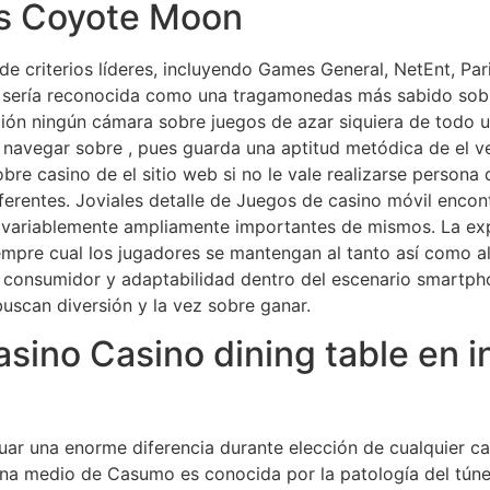
as Coyote Moon
e criterios líderes, incluyendo Games General, NetEnt, Pari
erí­a reconocida como una tragamonedas más sabido sobr
ión ningún cámara sobre juegos de azar siquiera de todo u
navegar sobre , pues guarda una aptitud metódica de el ve
bre casino de el sitio web si no le vale realizarse persona
diferentes. Joviales detalle de Juegos de casino móvil enc
 variablemente ampliamente importantes de mismos. La exp
iempre cual los jugadores se mantengan al tanto así­ como a
 consumidor y adaptabilidad dentro del escenario smartphone
uscan diversión y la vez sobre ganar.
sino Casino dining table en 
uar una enorme diferencia durante elección de cualquier ca
na medio de Casumo es conocida por la patologí­a del túne