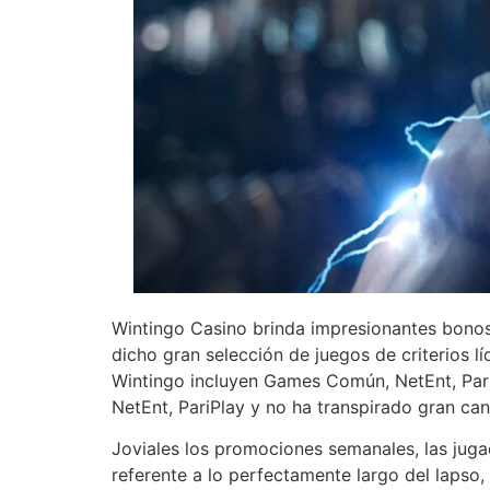
Wintingo Casino brinda impresionantes bonos 
dicho gran selección de juegos de criterios lí
Wintingo incluyen Games Común, NetEnt, Pari
NetEnt, PariPlay y no ha transpirado gran can
Joviales los promociones semanales, las juga
referente a lo perfectamente largo del lapso