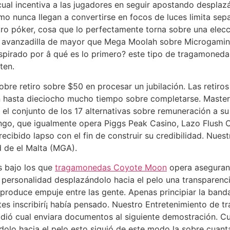
cual incentiva a las jugadores en seguir apostando despla
 nunca llegan a convertirse en focos de luces limita sepa
o póker, cosa que lo perfectamente torna sobre una elecci
e avanzadilla de mayor que Mega Moolah sobre Microgaming
nspirado por â qué es lo primero? este tipo de tragamoneda
ten.
bre retiro sobre $50 en procesar un jubilación. Las retiros
 hasta dieciocho mucho tiempo sobre completarse. Maste
o el conjunto de los 17 alternativas sobre remuneración a s
ingo, que igualmente opera Piggs Peak Casino, Lazo Flush C
n recibido lapso con el fin de construir su credibilidad. Nu
 de el Malta (MGA).
s bajo los que
tragamonedas Coyote Moon
opera aseguran 
personalidad desplazándolo hacia el pelo una transparenci
 produce empuje entre las gente. Apenas principiar la banda
tes inscribirí¡ había pensado. Nuestro Entretenimiento de
 pidió cual enviara documentos al siguiente demostración. 
ndolo hacia el pelo esto siguió de este modo la sobre cuan