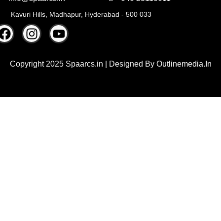
Kavuri Hills, Madhapur, Hyderabad - 500 033
Copyright 2025 Spaarcs.in | Designed By
Outlinemedia.In