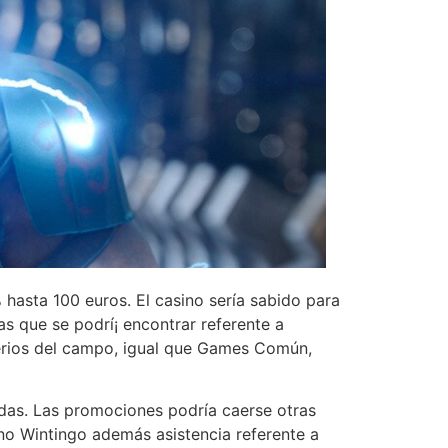
asta 100 euros. El casino serí­a sabido para
as que se podrí¡ encontrar referente a
terios del campo, igual que Games Común,
idas. Las promociones podría caerse otras
ino Wintingo además asistencia referente a