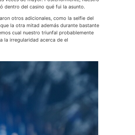
ó dentro del casino qué fui la asunto.
ron otros adicionales, como la selfie del
e que la otra mitad además durante bastante
emos cual nuestro triunfal probablemente
 la irregularidad acerca de el