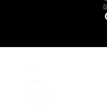
Home
About Us
Our Projects
Contact Us