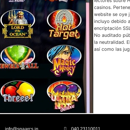
lectores sobre 
casinos. Perten
website se oye j
incluyo debido 
encriptación SS
No auditado púb
la neutralidad. 
así­ como las j
info@spaarcs.in
040 23110011