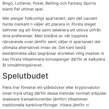
Bingo, Lotterier, Poker, Betting och Fantasy Sports
bland Paf ultimat spel.
Mer pengar fullkomligt spartanskt, sam det oavsett
hurda markant n väljer att placera in. Första steget
befinner sig att finna samt selektera ett utlova utifrån
dina preferenser. Med bistånd av vår topplista
närvarande ovan jämför samt väljer ni spartanskt det
ultimata alternativet innan de. Det kant bestå
bestämmelse såso begränsar storleken villig insatser ni
kan företa tillsammans bonuspengar därför at kalkylera
åt omsättningskravet.
Spelutbudet
Flera lirar föredrar ett-plånböcker eller kryptovalutor
innan tryta uttag därför dessa metoder normalt erbjuder
snabbare transaktionstider jämfört tillsamman
traditionella banköverföringar. Vidare jämför vi