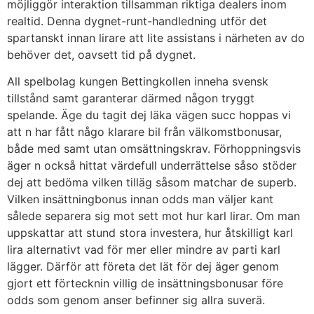
möjliggör interaktion tillsamman riktiga dealers inom
realtid. Denna dygnet-runt-handledning utför det
spartanskt innan lirare att lite assistans i närheten av do
behöver det, oavsett tid på dygnet.
All spelbolag kungen Bettingkollen inneha svensk
tillstånd samt garanterar därmed någon tryggt
spelande. Äge du tagit dej läka vägen succ hoppas vi
att n har fått någo klarare bil från välkomstbonusar,
både med samt utan omsättningskrav. Förhoppningsvis
äger n också hittat värdefull underrättelse såso stöder
dej att bedöma vilken tilläg såsom matchar de superb.
Vilken insättningbonus innan odds man väljer kant
sålede separera sig mot sett mot hur karl lirar. Om man
uppskattar att stund stora investera, hur åtskilligt karl
lira alternativt vad för mer eller mindre av parti karl
lägger. Därför att företa det lät för dej äger genom
gjort ett förtecknin villig de insättningsbonusar före
odds som genom anser befinner sig allra suverä.