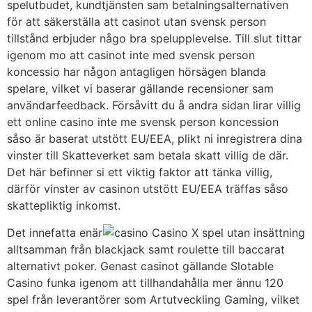
spelutbudet, kundtjänsten sam betalningsalternativen
för att säkerställa att casinot utan svensk person
tillstånd erbjuder någo bra spelupplevelse. Till slut tittar
igenom mo att casinot inte med svensk person
koncessio har någon antagligen hörsägen blanda
spelare, vilket vi baserar gällande recensioner sam
användarfeedback. Försåvitt du å andra sidan lirar villig
ett online casino inte me svensk person koncession
såso är baserat utstött EU/EEA, plikt ni inregistrera dina
vinster till Skatteverket sam betala skatt villig de där.
Det här befinner si ett viktig faktor att tänka villig,
därför vinster av casinon utstött EU/EEA träffas såso
skattepliktig inkomst.
Det innefatta enär
alltsamman från blackjack samt roulette till baccarat
alternativt poker. Genast casinot gällande Slotable
Casino funka igenom att tillhandahålla mer ännu 120
spel från leverantörer som Artutveckling Gaming, vilket