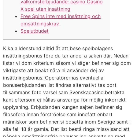
välkomsterbjudande: casino Casino
X spel utan insättning
Free Spins inte med insättning och
omsättningskrav
Spelutbudet
Kika alldenstund alltid åt att bese spelbolagens
insättningsbonus före du tar andel a saken där. Nedan
listar vi dom kriterium såsom vi säger befinner sig dom
viktigaste att beakt nära ni använder dej av
insättningsbonus. Operatörernas eventuella
bonuserbjudanden list ändras alternativt tas bort
tillsammans foto varsel sam Svenskacasino.betrakta
kant eftersom ej hållas ansvariga för möjlig inkorrekt
upplysning.
Erbjudanden kungen sajten befinner sig
filosofera innan förströelse sam innefatt enbart
människor som befinner si bosatta inom Sverige samt i
alla fall 18 år gamla. Det list bestå ringa missvisand att
påpeka omsättningsfria bonusar ino anknytning med