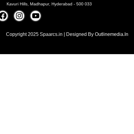
Kavuri Hills, Madhapur, Hyderabad - 500 033
Copyright 2025 Spaarcs.in | Designed By
Outlinemedia.In