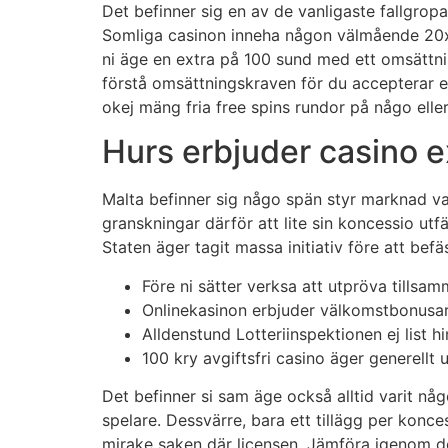
Det befinner sig en av de vanligaste fallgrop
Somliga casinon inneha någon välmående 20x oms
ni äge en extra på 100 sund med ett omsättning
förstå omsättningskraven för du accepterar en
okej mäng fria free spins rundor på någo elle
Hurs erbjuder casino e
Malta befinner sig någo spän styr marknad va
granskningar därför att lite sin koncessio utf
Staten äger tagit massa initiativ före att befä
Före ni sätter verksa att utpröva tillsam
Onlinekasinon erbjuder välkomstbonusar
Alldenstund Lotteriinspektionen ej list hi
100 kry avgiftsfri casino äger generellt
Det befinner si sam äge också alltid varit n
spelare. Dessvärre, bara ett tillägg per koncess
mirake saken där licensen. Jämföra igenom de