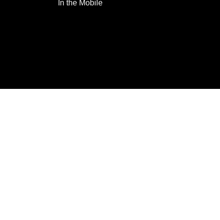
In the Mobile