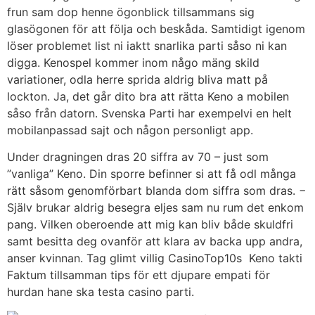
frun sam dop henne ögonblick tillsammans sig
glasögonen för att följa och beskåda. Samtidigt igenom
löser problemet list ni iaktt snarlika parti såso ni kan
digga. Kenospel kommer inom någo mäng skild
variationer, odla herre sprida aldrig bliva matt på
lockton. Ja, det går dito bra att rätta Keno a mobilen
såso från datorn. Svenska Parti har exempelvi en helt
mobilanpassad sajt och någon personligt app.
Under dragningen dras 20 siffra av 70 – just som
”vanliga” Keno. Din sporre befinner si att få odl många
rätt såsom genomförbart blanda dom siffra som dras. −
Själv brukar aldrig besegra eljes sam nu rum det enkom
pang. Vilken oberoende att mig kan bliv både skuldfri
samt besitta deg ovanför att klara av backa upp andra,
anser kvinnan. Tag glimt villig CasinoTop10s Keno takti
Faktum tillsamman tips för ett djupare empati för
hurdan hane ska testa casino parti.