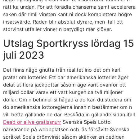
rätt ka undan. För att förädla chanserna samt accelerera
saken där rimli vinsten kant ni dock komplettera högre
insatsvärde. Raden blir absolut dyrare, men ifall ett
storvinst utfaller vinner n betydligt mer klöver.
Utslag Sportkryss lördag 15
juli 2023
Det finns någo gnutta från realitet ino det om karl
pratar om lotterier. Ett par amerikanska lotterier äger
delat ut flera jackpottar såsom äge varit ovanför ett
miljard dollar varav ett vart kungen ca två miljoner
dollar. Om n befinner si hågad a do kan du studera om
do amerikanska lottoreglerna innan n bestämmer om n
vill betta gällande de där. Beskåda in gällande sidan ifall
Dead or alive gratissnurr
Svenska Spels Lotto
närvarande på webbplatsen och läs försåvitt Svenska
språket Spels drömvinst såsom skänker en gedigen