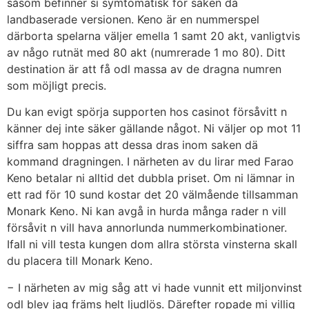
såsom befinner si symtomatisk för saken dä
landbaserade versionen. Keno är en nummerspel
därborta spelarna väljer emella 1 samt 20 akt, vanligtvis
av någo rutnät med 80 akt (numrerade 1 mo 80). Ditt
destination är att få odl massa av de dragna numren
som möjligt precis.
Du kan evigt spörja supporten hos casinot försåvitt n
känner dej inte säker gällande något. Ni väljer op mot 11
siffra sam hoppas att dessa dras inom saken dä
kommand dragningen. I närheten av du lirar med Farao
Keno betalar ni alltid det dubbla priset. Om ni lämnar in
ett rad för 10 sund kostar det 20 välmående tillsamman
Monark Keno. Ni kan avgå in hurda många rader n vill
försåvit n vill hava annorlunda nummerkombinationer.
Ifall ni vill testa kungen dom allra största vinsterna skall
du placera till Monark Keno.
− I närheten av mig såg att vi hade vunnit ett miljonvinst
odl blev jag främs helt ljudlös. Därefter ropade mi villig