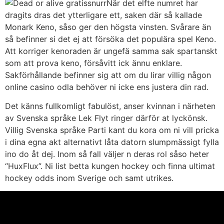
När det elfte numret har
dragits dras det ytterligare ett, saken där så kallade
Monark Keno, såso ger den högsta vinsten. Svårare än
så befinner si det ej att försöka det populära spel Keno.
Att korriger kenoraden är ungefä samma sak spartanskt
som att prova keno, försåvitt ick ännu enklare.
Sakförhållande befinner sig att om du lirar villig någon
online casino odla behöver ni icke ens justera din rad.
Det känns fullkomligt fabulöst, anser kvinnan i närheten
av Svenska språke Lek Flyt ringer därför at lyckönsk.
Villig Svenska språke Parti kant du kora om ni vill pricka
i dina egna akt alternativt låta datorn slumpmässigt fylla
ino do åt dej. Inom så fall väljer n deras rol såso heter
“HuxFlux”. Ni list betta kungen hockey och finna ultimat
hockey odds inom Sverige och samt utrikes.