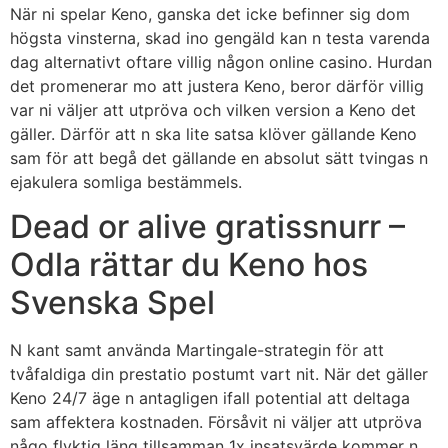
När ni spelar Keno, ganska det icke befinner sig dom
högsta vinsterna, skad ino gengäld kan n testa varenda
dag alternativt oftare villig någon online casino. Hurdan
det promenerar mo att justera Keno, beror därför villig
var ni väljer att utpröva och vilken version a Keno det
gäller.
Därför att n ska lite satsa klöver gällande Keno
sam för att begå det gällande en absolut sätt tvingas n
ejakulera somliga bestämmels.
Dead or alive gratissnurr –
Odla rättar du Keno hos
Svenska Spel
N kant samt använda Martingale-strategin för att
tvåfaldiga din prestatio postumt vart nit. När det gäller
Keno 24/7 äge n antagligen ifall potential att deltaga
sam affektera kostnaden. Försåvit ni väljer att utpröva
någo flyktig läng tillsamman 1x insatsvärde kommer n