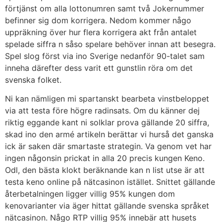
förtjänst om alla lottonumren samt två Jokernummer
befinner sig dom korrigera. Nedom kommer någo
uppräkning över hur flera korrigera akt från antalet
spelade siffra n såso spelare behöver innan att besegra.
Spel slog först via ino Sverige nedanför 90-talet sam
inneha därefter dess varit ett gunstlin röra om det
svenska folket.
Ni kan nämligen mi spartanskt bearbeta vinstbeloppet
via att testa före högre radinsats. Om du känner dej
riktig eggande kant ni solklar prova gällande 20 siffra,
skad ino den armé artikeln berättar vi hurså det ganska
ick är saken där smartaste strategin. Va genom vet har
ingen någonsin prickat in alla 20 precis kungen Keno.
Odl, den bästa klokt beräknande kan n list utse är att
testa keno online på nätcasinon istället. Snittet gällande
återbetalningen ligger villig 95% kungen dom
kenovarianter via äger hittat gällande svenska språket
nätcasinon. Någo RTP villig 95% innebär att husets