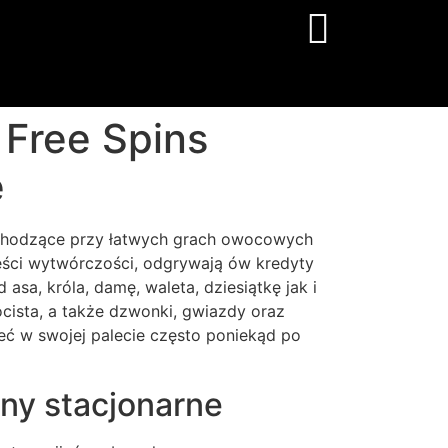
 Free Spins
e
ychodzące przy łatwych grach owocowych
ęści wytwórczości, odgrywają ów kredyty
asa, króla, damę, waleta, dziesiątkę jak i
ocista, a także dzwonki, gwiazdy oraz
ć w swojej palecie często poniekąd po
iny stacjonarne