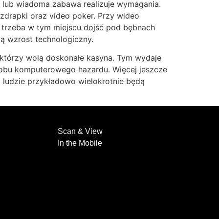
, lub wiadoma zabawa realizuje wymagania.
zdrapki oraz video poker. Przy wideo
 trzeba w tym miejscu dojść pod bębnach
ą wzrost technologiczny.
i, którzy wolą doskonałe kasyna. Tym wydaje
globu komputerowego hazardu. Więcej jeszcze
i ludzie przykładowo wielokrotnie będą
Scan & View
In the Mobile