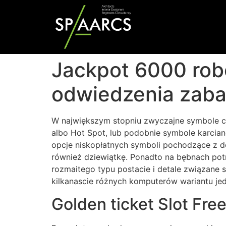
Jackpot 6000 robo
odwiedzenia zaba
W największym stopniu zwyczajne symbole c
albo Hot Spot, lub podobnie symbole karcia
opcje niskopłatnych symboli pochodzące z doln
również dziewiątkę.
Ponadto na bębnach potra
rozmaitego typu postacie i detale związane
kilkanascie różnych komputerów wariantu jed
Golden ticket Slot Fre