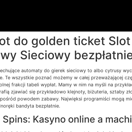
t do golden ticket Slot
wy Sieciowy bezpłatni
echujące automaty do gierek sieciowy to albo cytrusy w
ne. Te wszystkie poznać możemy w całej przeważającej cz
ej frakcji tabeli wypłat. Mamy w nim na myśli na przykład 
fią zjawiać się przykładowo klejnoty, biżuteria, sztaby zł
 spośród powodem zabawy. Najwięksi programiści mogą mie
noręki bandyta bezpłatnie.
e Spins: Kasyno online a mach